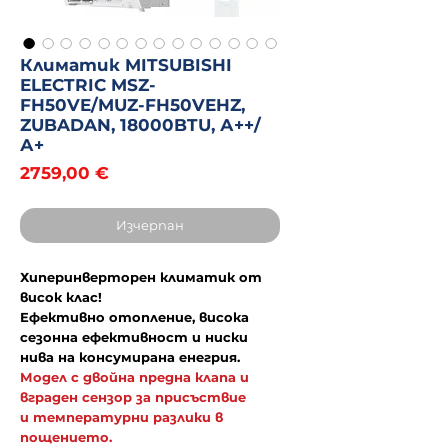
Климатик MITSUBISHI
ELECTRIC MSZ-
FH50VE/MUZ-FH50VEHZ,
ZUBADAN, 18000BTU, А++/
А+
Цена
2759,00 €
Изчерпан
Хиперинверторен климатик от
висок клас!
Ефективно отопление, висока
сезонна ефективност и ниски
нива на консумирана енегрия.
Модел с двойна предна клапа и
вграден сензор за присъствие
и температурни разлики в
пощението.