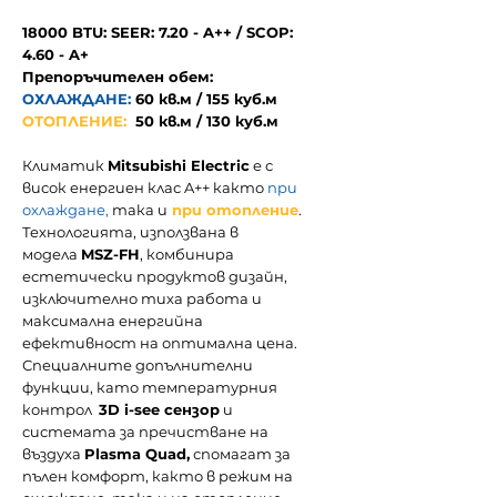
18000 BTU: SEER: 7.20 - A++ / SCOP:
4.60 - A+
Препоръчителен обем:
ОХЛАЖДАНЕ:
60
кв.м / 155 куб.м
ОТОПЛЕНИЕ:
50 кв.м / 130 куб.м
Климатик
Mitsubishi Electric
е с
висок енергиен клас A++
както
при
охлаждане
,
така и
при отопление
.
Технологията, използвана в
модела
MSZ-FH
, комбинира
естетически продуктов дизайн,
изключително тиха работа и
максимална енергийна
ефективност на оптимална цена.
Специалните допълнителни
функции, като температурния
контрол
3D i-see сензор
и
системата за пречистване на
въздуха
Plasma Quad,
спомагат за
пълен комфорт, както в режим на