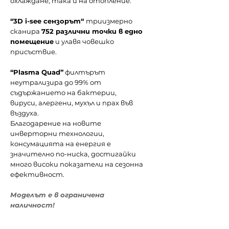
охлаждане, така и на отопление.
“3D i-see сензорът“
триизмерно
сканира
752 различни точки в едно
помещение
и улавя човешко
присъствие.
“Plasma Quad”
филтърът
неутрализира до 99% от
съдържанието на бактерии,
вируси, алергени, мухъл и прах във
въздуха.
Благодарение на новите
инверторни технологии,
консумацията на енергия е
значително по-ниска, достигайки
много високи показатели на сезонна
ефективност.
Моделът е в ограничена
наличност!