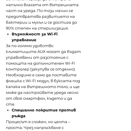
напълно влагата от вътрешната
част на уреда. По този начин се
предотвратява развитието на
бактерии и мухъл и се достига до
90% степен на стерилизация.
Възможност за Wi-Fi
управление
За по-голямо удобство
климатиците AUX могат да бъдат
управлявани от разстояние с
помощта на допълнителен Wi-Fi
контролер (закупува се отделно).
Необходимо е само да поставите
флашка с Wi-Fi модул, в буксата под
капака на вътрешното тяло, и ще
може да настройвате уреда лесно
от своя смартфон, където и да
сте.
Специално покритие против
ръжда
Процесът е сложен, но целта –
проста. Чрез напръскване с