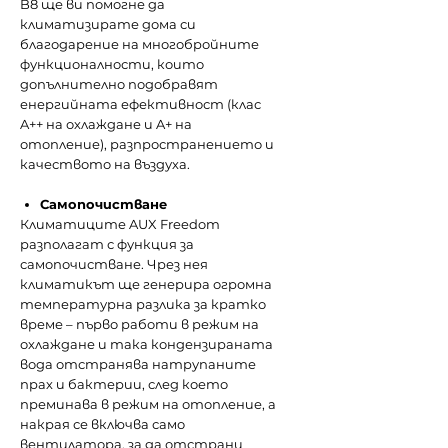
B8 ще ви помогне да
климатизирате дома си
благодарение на многобройните
функционалности, които
допълнително подобравят
енергийната ефективност (клас
A++ на охлаждане и A+ на
отопление), разпространението и
качеството на въздуха.
Самопочистване
Климатиците AUX Freedom
разполагат с функция за
самопочистване. Чрез нея
климатикът ще генерира огромна
температурна разлика за кратко
време – първо работи в режим на
охлаждане и така кондензираната
вода отстранява натрупаните
прах и бактерии, след което
преминава в режим на отопление, а
накрая се включва само
вентилатора, за да отстрани