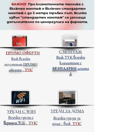
B8
ВАЖНО!
При климатичната техника с
включен монтаж е включен стандартен
монтаж с до 3 метра тръбен път. Всичко
Мощност (BTU)
12000 BTU
извън "стандартен монтаж" се заплаща
допълнително по
ценоразписа
на фирмата.
Капацитет при
до 24 кв.м / 55
охлаждане
куб.м
Капацитет при
до 24 кв.м / 55
отопление
куб.м
С МОНТАЖ
ПРОМО ОФЕРТИ
Виж ТУК всички
Виж всички
Сезонен
6.20
климатици с
неустоими
ПРОМО
коефицент на
БЕЗПЛАТЕН
монта
оферти
-
ТУК
!
охлаждане SEER
ж
Сезонен
4.00
коефицент на
отопление SCOP
Енергийна
A++
УРЕДИ ЗА ДОМА
УРЕДИ С WIFI
ефективност
Всички уреди с
Всички уреди за
при охлаждане
вграден Wifi
-
ТУК
!
дома
- виж
ТУК
!
Енергийна
A+