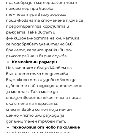
прахообразен материал от чист
полиестер при висока
температура върху горещо
поцинкованата стоманена плоча се
предотвратява корозията и
ръждата. Така видът и
функционалността на климатика
се подобряват значително във
времето, гарантирайки ви по-
дълготрайна и вярна служба.
Компактни размери
Намаленият с близо 1/4 обем на
външното тяло предоставя
възможността и удобството да
изберете най-подходящото място
за монтаж. Така може да
оползотворите някоя тясна ниша
или стена на терасата,
спестявайки си по-този начин
ценно място или разходи за
допълнителен тръбен път.
Технология от ново поколение