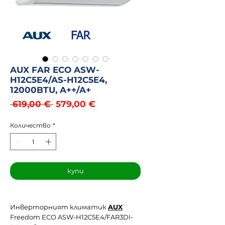
AUX FAR ECO ASW-
H12C5E4/AS-H12C5E4,
12000BTU, A++/A+
Редовна
Продажна
 619,00 € 
579,00 €
цена
цена
Количество
*
купи
Инверторният климатик
AUX
Freedom ECO ASW-H12C5E4/FAR3DI-