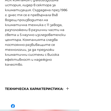
AUX компания с дългогодишна
история, лидер в сектора за
климатизация. Създадена през 1986
г. днес тя се е превърнала във
водещ производител на
климатична техника с 11 завода,
разположени в различни части на
света и 5 научно изследователски
центъра. Компанията следва
постоянно развиващите се
технологии, за да предложи
климатични системи с висока
ефективност и надеждно
качество.
ТЕХНИЧЕСКА ХАРАКТЕРИСТИКА:
МОДЕЛ
Freedom ECO
ASW-
H12C5E4/FAR3DI-