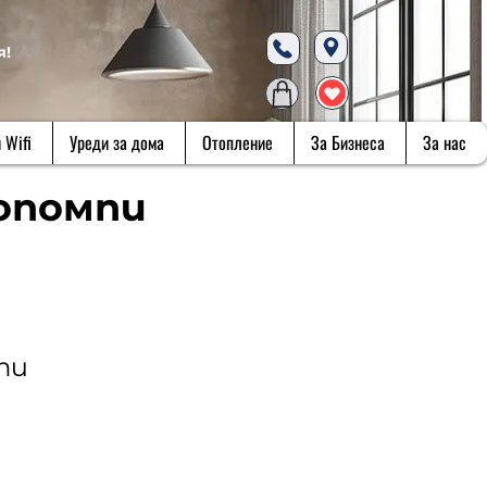
я!
 Wifi
Уреди за дома
Отопление
За Бизнеса
За нас
опомпи
ти