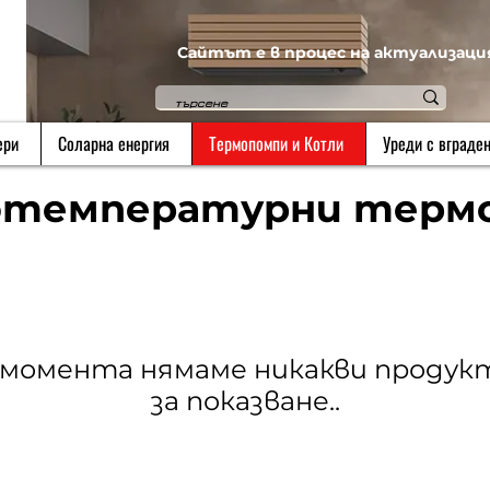
Сайтът е в процес на актуализаци
ери
Соларна енергия
Термопомпи и Котли
Уреди с вграден
отемпературни терм
 момента нямаме никакви продук
за показване..