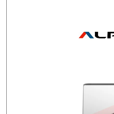
Отдавана мощност в режи
Консумирана
0.48
охлаждане (kW)
мощност в режим
охлаждане
Отдавана мощност в режи
отопление (kW)
Консумирана
0.58
мощност в режим
Ниво на шум - ВЪТРЕШНО тял
отопление
(dB)
Отдавана мощност в
0.80 
Ниво на шум - ВЪНШНО тяло 
режим охлаждане (kW)
Размери - вътрешно тяло (в
Отдавана мощност в
1.00 -
Ш х В х Д
режим отопление
(kW)
Размери - външно тяло (в м
х В х Д
Ниво на шум -
20
ВЪТРЕШНО тяло (dB)
Тегло (КГ) - ВЪТРЕШНО / ВЪН
тяло
Ниво на шум -
46
ВЪНШНО тяло (dB)
Работен диапазон при охлаж
(˚C)
Размери - вътрешно
925 х