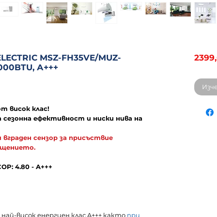
ELECTRIC MSZ-FH35VE/MUZ-
2399
000BTU, А+++
Изч
т висок клас!
 сезонна ефективност и ниски нива на
и вграден сензор за присъствие
ощението.
COP: 4.80 - A+++
най-висок енергиен клас A+++
както
при