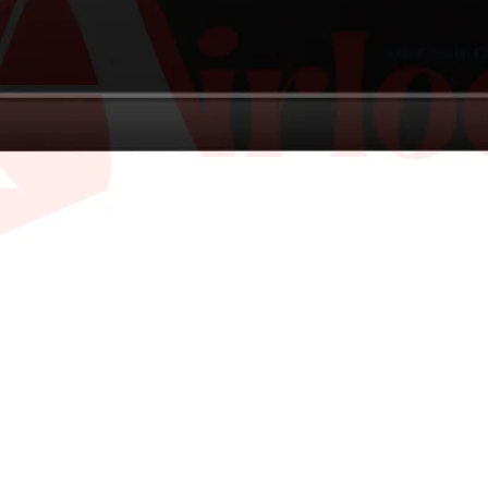
-25 до +24
 550 х 285
800 х 550 х 285
R410A
 37
13.5 / 37
6.35 / 9.52
Тайланд
о +46
-10 до +46
36 месеца
о +24
-25 до +24
A
R410A
 9.52
6.35 / 9.52
анд
Тайланд
шно
Външно