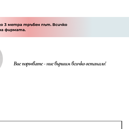
о 3 метра тръбен път. Всичко
на фирмата.
Вие поръчвате - ние вършим всичко останало!