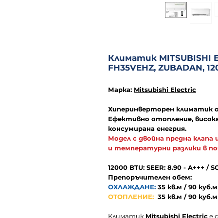
Климатик MITSUBISHI 
FH35VEHZ, ZUBADAN, 12
Марка:
Mitsubishi Electric
Хиперинверторен климатик о
Ефективно отопление, висока
консумирана енегрия.
Модел с двойна предна клапа 
и температурни разлики в п
12000 BTU: SEER: 8.90 - A+++ / S
Препоръчителен обем:
ОХЛАЖДАНЕ:
35
кв.м / 90 куб.м
ОТОПЛЕНИЕ:
35 кв.м / 90 куб.м
Климатик
Mitsubishi Electric
е с