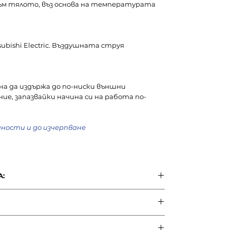
ъм тялото, въз основа на температурата
subishi Electric. Въздушната струя
а да издържа до по-ниски външни
е, запазвайки начина си на работа по-
чности и до изчерпване
:
MSZ-FH35VE/MUZ-
FH35VEHZ ZUBADAN
FH25VE/MUZ-
MSZ-FH35VE/MUZ-
12000 BTU