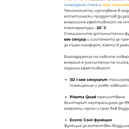
охлаждане
, така и
при отопле
Технологията, използвана в мо
естетически продуктов дизай
енергийна ефективност на опт
температури
-25˚C
.
Специалните допълнителни ф
see сензор
и системата за пре
за пълен комфорт, както в реж
Благодарение на новите инве
енергия е значително по-ниска
сезонна ефективност.
3D i-see сензорът
триизмер
помещение и улавя човешко
Plasma Quad
пречистване
Филтърът неутрализира до 99
алергени, мухъл и прах във възду
Econo Cool функция
Функция за естествен въздуше