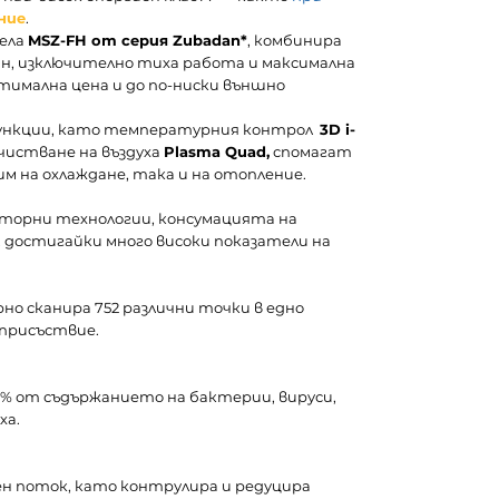
ние
.
дела
MSZ-FH от серия Zubadan*
, комбинира
н, изключително тиха работа и максимална
имална цена и до по-ниски външно
ункции, като температурния контрол
3D i-
чистване на въздуха
Plasma Quad,
спомагат
им на охлаждане, така и на отопление.
рторни технологии, консумацията на
, достигайки много високи показатели на
но сканира 752 различни точки в едно
 присъствие.
% от съдържанието на бактерии, вируси,
ха.
н поток, като контрулира и редуцира