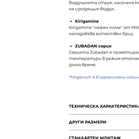
въздушната струя, насочена к
на изходящия въздух.
Kirigamine
Kirigamine "нежен полъх" от Mit
наподобява естествен бриз.
ZUBADAN серия
Серията Zubadan е проектиран
температури в режим отоплени
дълго време.
*Моделът е в ограничени нали
ТЕХНИЧЕСКА ХАРАКТЕРИСТИКА
МОДЕЛ
ДРУГИ РАЗМЕРИ
MSZ-
СТАНДАРТЕН МОНТАЖ
Мощност