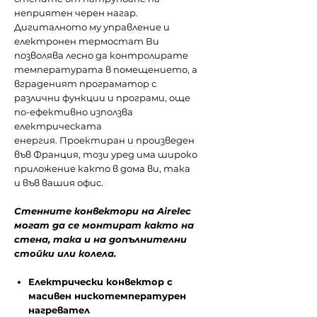
неприятен черен нагар.
Дигиталното му управление и
електронен термостат Ви
позволява лесно да контролирате
температурата в помещението, а
вграденият програматор с
различни функции и програми, още
по-ефективно използва
електрическата
енергия. Проектиран и произведен
във Франция, този уред има широко
приложение както в дома ви, така
и във вашия офис.
Стенните конвектори на Airelec
могат да се монтират както на
стена, така и на допълнителни
стойки или колела.
Електрически конвектор с
масивен нискотемпературен
нагревател