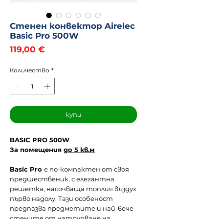
Стенен конвектор Airelec
Basic Pro 500W
Цена
119,00 €
Количество
*
купи
BASIC PRO 500W
За помещения
до 5 кв.м
Basic Pro
е по-компактен от своя
предшественик, с елегантна
решетка, насочваща топлия въздух
първо надолу. Тази особеност
предпазва предметите и най-вече
стените от натрупване на