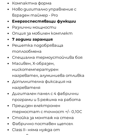
Компактна форма
Ново дигитално управление с
вграден таймер - Pro
Енергоспестяващи функции
Различни мощности
Опция за мобилен комплект
7 години гаранция
Решетка подобряваща
топлообмена
Специална термоустойчива боя
Масивен, Х-образен,
нискотемпературен
нагревател, алуминиева отливка
Допълнителна фиксация на
нагревателя
Дигитален панел с 4 фабрични
програми и 5 режима на работа
Прецизен електронен
термостат с точност +/– 0,10С
Стойка за монтаж на стена
Фабрично поставен щепсел
Class II- няма нужда от