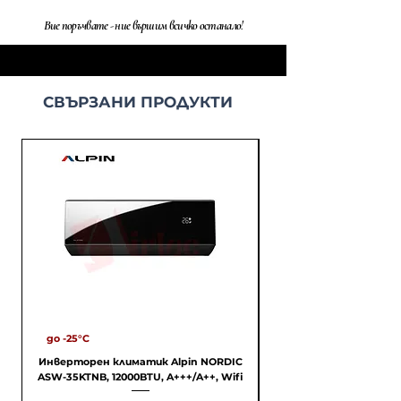
Вие поръчвате - ние вършим всичко останало!
СВЪРЗАНИ ПРОДУКТИ
до -25°С
С МОНТАЖ, A++/A++
Инверторен климатик Alpin NORDIC
ASW-35KTNB, 12000BTU, A+++/A++, Wifi
PREMIUM SRK35ZS-WF