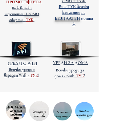
С МОНТАЖ
ПРОМО ОФЕРТИ
Виж ТУК всички
Виж всички
2000 W
74 x 44 x
15 - 22 м2
климатици с
неустоими
ПРОМО
10.4 см.
БЕЗПЛАТЕН
монта
оферти
-
ТУК
!
ж
2500 W
90 x 44 x
22 - 28 м2
10.4 см.
УРЕДИ ЗА ДОМА
УРЕДИ С WIFI
Всички уреди с
Всички уреди за
вграден Wifi
-
ТУК
!
дома
- виж
ТУК
!
ДОСТАВКА
от 3 до 5
Собствени
Гаранция за
Безплатна
работни
монтажни групи
качество
консултация
дни