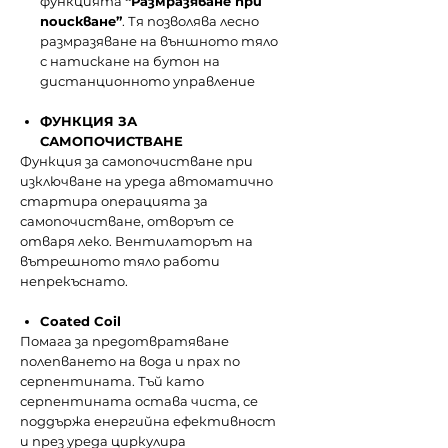
функцията
“Размразяване при
поискване”
. Тя позволява лесно
размразяване на външното тяло
с натискане на бутон на
дистанционното управление
ФУНКЦИЯ ЗА
САМОПОЧИСТВАНЕ
Функция за самопочистване при
изключване на уреда автоматично
стартира операцията за
самопочистване, отворът се
отваря леко. Вентилаторът на
вътрешното тяло работи
непрекъснато.
Coated Coil
Помага за предотвратяване
полепването на вода и прах по
серпентината. Тъй като
серпентината остава чиста, се
поддържа енергийна ефективност
и през уреда циркулира