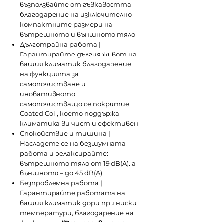
възползвайте от гъвкавостта
благодарение на изключително
компактните размери на
вътрешното и външното тяло
Дълготрайна работа |
Гарантирайте дългия живот на
вашия климатик благодарение
на функцията за
самопочистване и
иновативното
самопочистващо се покритие
Coated Coil, което поддържа
климатика ви чист и ефективен
Спокойствие и тишина |
Насладете се на безшумната
работа и релаксирайте:
вътрешното тяло от 19 dB(A), а
външното – до 45 dB(A)
Безпроблемна работа |
Гарантирайте работата на
вашия климатик дори при ниски
температури, благодарение на