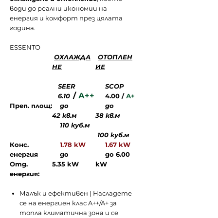
води до реални икономии на
енергия и комфорт през цялата
година.
ESSENTO
ОХЛАЖДА
ОТОПЛЕН
НЕ
ИЕ
SEER
SCOP
/
А++
6.10
4.00 /
А+
Преп. площ:
до
до
42 кв.м
38 кв.м
110 куб.м
100 куб.м
Конс.
1.78 kW
1.67 kW
енергия
до
до 6.00
Отд.
5.35 kW
kW
енергия:
Малък и ефективен | Насладете
се на енергиен клас A++/A+ за
топла климатична зона и се