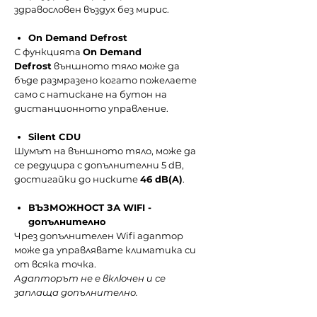
здравословен въздух без мирис.
On Demand Defrost
С функцията
On Demand
Defrost
външното тяло може да
бъде размразено когато пожелаете
само с натискане на бутон на
дистанционното управление.
Silent CDU
Шумът на външното тяло, може да
се редуцира с допълнителни 5 dB,
достигайки до ниските
46 dB(A)
.
ВЪЗМОЖНОСТ ЗА WIFI -
допълнително
Чрез допълнителен Wifi адаптор
може да управлявате климатика си
от всяка точка.
Адапторът не е включен и се
заплаща допълнително.