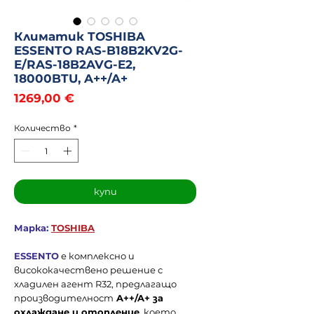
Климатик TOSHIBA
ESSENTO RAS-B18B2KV2G-
E/RAS-18B2AVG-E2,
18000BTU, A++/A+
Цена
1269,00 €
Количество
*
купи
Марка:
TOSHIBA
ESSENTO
е комплексно и
висококачествено решение с
хладилен агент R32, предлагащо
производителност
A++/A+ за
охлаждане и отопление
, което