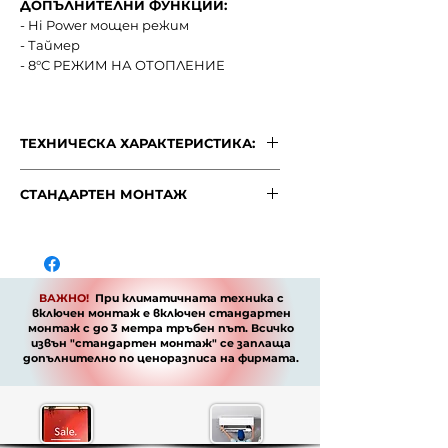
ДОПЪЛНИТЕЛНИ ФУНКЦИИ:
- Hi Power мощен режим
- Таймер
- 8°C РЕЖИМ НА ОТОПЛЕНИЕ
ТЕХНИЧЕСКА ХАРАКТЕРИСТИКА:
ТЕХНИЧЕСКА ХАРАКТЕРИСТИКА:
СТАНДАРТЕН МОНТАЖ
МОДЕЛ
RAS-
B18B2KV2G-
"Стандартен монтаж"
E/RAS-
ВАЖНО!
При климатичната
18B2AVG-E2
техника
с включен монтаж е
включен стандартен монтаж с
ВАЖНО!
При климатичната техника с
до 3 метра тръбен път
Мощност
18 000
. Всичко
включен монтаж е включен стандартен
извън "стандартен монтаж" се
BTU
монтаж с до 3 метра тръбен път. Всичко
заплаща допълнително
извън "стандартен монтаж" се заплаща
допълнително по
ценоразписа
на фирмата.
по ценоразписа на фирмата.
Капацитет при
до 42 кв.м
охлаждане
/ 110 куб.м
Капацитет при
до 38 кв.м
отопление
/ 100 куб.м