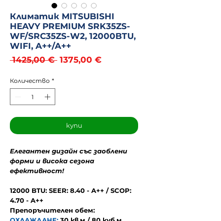
Климатик MITSUBISHI
HEAVY PREMIUM SRK35ZS-
WF/SRC35ZS-W2, 12000BTU,
WIFI, A++/A++
Редовна
Продажна
 1425,00 € 
1375,00 €
цена
цена
Количество
*
купи
Елегантен дизайн със заоблени
форми и висока сезона
ефективност!
12000 BTU: SEER: 8.40 - A++ / SCOP:
4.70 - A++
Препоръчителен обем:
ОХЛАЖДАНЕ:
30 кв.м / 80 куб.м