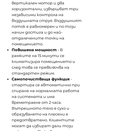
вертикален мотор и два
хоризонтални, извършват три
независими контрола на
въздушната струя. Въздушният
поток е равномерен и по този
начин достига и до най-
отдалечените точки на
помещението.
Повишена мощност
- В
рамките на 15 минути се
климатизира помещението и
след това се превключва на
стандартен режим.
Самопочистваща функция
-
стартира се автоматично при
спиране на нормалната работа
на системата и има
времетраене от 2 часа.
Вътрешното тяло е сухо и
образуването на плесени е
предотвратено. Клиентите
могат да избират дали този