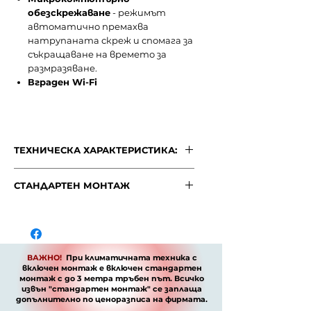
обезскрежаване
- режимът
автоматично премахва
натрупаната скреж и спомага за
съкращаване на времето за
размразяване.
Вграден Wi-Fi
ТЕХНИЧЕСКА ХАРАКТЕРИСТИКА:
ХАРАКТЕРИСТИКИ ЗА МОДЕЛА:
СТАНДАРТЕН МОНТАЖ
МОДЕЛ
PREMIUM
СТАНДАРТЕН МОНТАЖ
SRK35ZS-
"Стандартен монтаж"
Wф /
ВАЖНО!
При климатичната
SRC35ZS-
техника
с включен монтаж е
W2
ВАЖНО!
При климатичната техника с
включен стандартен монтаж с
включен монтаж е включен стандартен
до 3 метра тръбен път
. Всичко
монтаж с до 3 метра тръбен път. Всичко
Мощност (BTU)
12000
извън "стандартен монтаж" се
извън "стандартен монтаж" се заплаща
допълнително по
ценоразписа
на фирмата.
заплаща допълнително