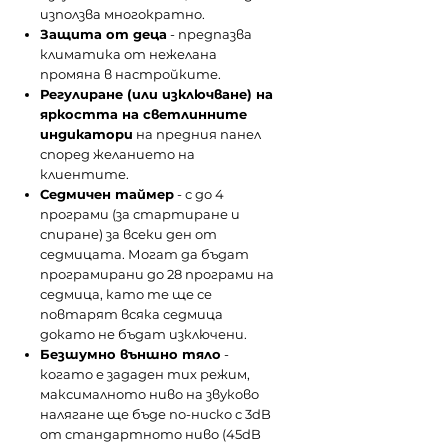
използва многократно.
Защита от деца
- предпазва
климатика от нежелана
промяна в настройките.
Регулиране (или изключване) на
яркостта на светлинните
индикатори
на предния панел
спoред желанието на
клиентите.
Седмичен таймер
- с до 4
програми (за стартиране и
спиране) за всеки ден от
седмицата. Могат да бъдат
програмирани до 28 програми на
седмица, като те ще се
повтарят всяка седмица
докато не бъдат изключени.
Безшумно външно тяло
-
когато е зададен тих режим,
максималното ниво на звуково
налягане ще бъде по-ниско с 3dB
от стандартното ниво (45dB