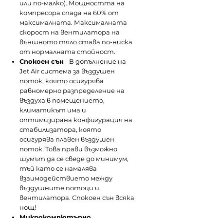
или по-малко). Мощността на
компресора спада на 60% от
максималната. Максималната
скорост на вентилатора на
външното тяло става по-ниска
от нормалната стойност.
Спокоен сън
- В допълнение на
Jet Air система за въздушен
поток, която осигурява
равномерно разпределение на
въздуха в помещението,
климатикът има и
оптимизирана конфигурация на
стабилизатора, която
осигурява плавен въздушен
поток. Това прави възможно
шумът да се сведе до минимум,
тъй като се намалява
взаимодействието между
въздушните потоци и
вентилатора. Спокоен сън всяка
нощ!
Микрокомпютърно