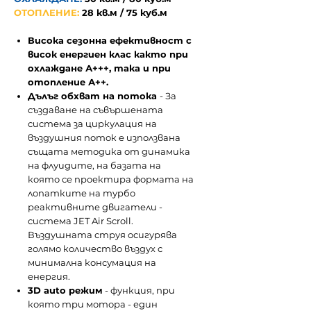
ОТОПЛЕНИЕ:
28 кв.м / 75 куб.м
Висока сезонна ефективност с
висок енергиен клас както при
охлаждане А+++, така и при
отопление А++.
Дълъг обхват на потока
- За
създаване на съвършената
система за циркулация на
въздушния поток е използвана
същата методика от динамика
на флуидите, на базата на
която се проектира формата на
лопатките на турбо
реактивните двигатели -
система JET Air Scroll.
Въздушната струя осигурява
голямо количество въздух с
минимална консумация на
енергия.
3D auto режим
- функция, при
която три мотора - един