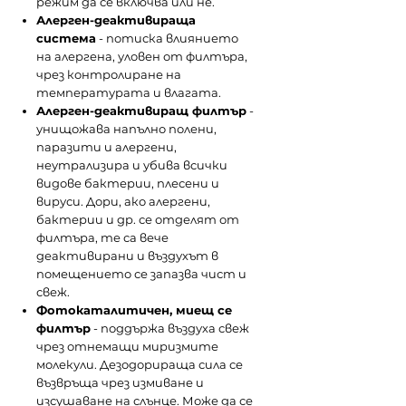
режим да се включва или не.
Алерген-деактивираща
система
- потиска влиянието
на алергена, уловен от филтъра,
чрез контролиране на
температурата и влагата.
Алерген-деактивиращ филтър
-
унищожава напълно полени,
паразити и алергени,
неутрализира и убива всички
видове бактерии, плесени и
вируси. Дори, ако алергени,
бактерии и др. се отделят от
филтъра, те са вече
деактивирани и въздухът в
помещението се запазва чист и
свеж.
Фотокаталитичен, миещ се
филтър
- поддържа въздуха свеж
чрез отнемащи миризмите
молекули. Дезодорираща сила се
възвръща чрез измиване и
изсушаване на слънце. Може да се