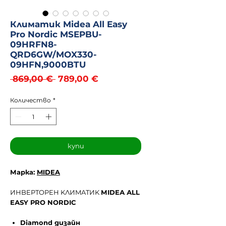
Климатик Midea All Easy
Pro Nordic MSEPBU-
09HRFN8-
QRD6GW/MOX330-
09HFN,9000BTU
Редовна
Продажна
 869,00 € 
789,00 €
цена
цена
Количество
*
купи
Марка:
MIDEA
ИHBEPTOPEH KЛИMATИK
МІDЕА АLL
ЕАЅY РRО NОRDІС
Dіаmоnd дизaйн