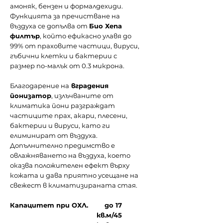
амоняк, бензен и формалдехиди.
Функцията за пречистване на
въздуха се допълва от
Био Хепа
филтър
, който ефикасно улавя до
99% от праховите частици, вируси,
гъбични клетки и бактерии с
размер по-малък от 0.3 микрона.
Благодарение на
вградения
йонизатор
, излъчваните от
климатика йони разграждат
частиците прах, акари, плесени,
бактерии и вируси, като ги
елиминират от въздуха.
Допълнително предимство е
овлажняването на въздуха, което
оказва положителен ефект върху
кожата и дава приятно усещане на
свежест в климатизираната стая.
Капацитет при ОХЛ.
до 17
кв.м/45