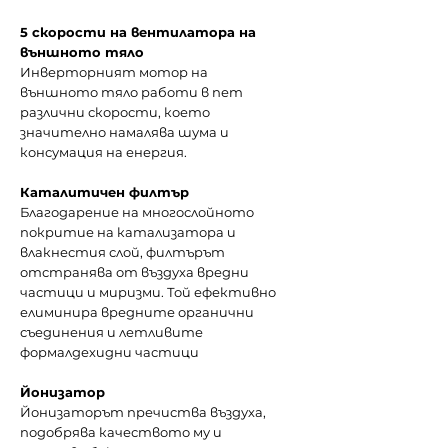
5 скорости на вентилатора на
външното тяло
Инверторният мотор на
външното тяло работи в пет
различни скорости, което
значително намалява шума и
консумация на енергия.
Каталитичен филтър
Благодарение на многослойното
покритие на катализатора и
влакнестия слой, филтърът
отстранява от въздуха вредни
частици и миризми. Той ефективно
елиминира вредните органични
съединения и летливите
формалдехидни частици
Йонизатор
Йонизаторът пречиства въздуха,
подобрява качеството му и