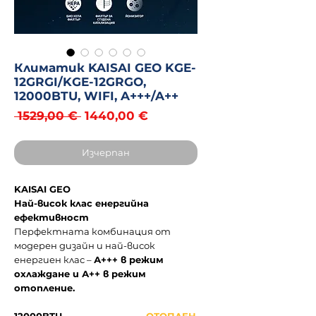
Климатик KAISAI GEO KGE-
12GRGI/KGE-12GRGO,
12000BTU, WIFI, A+++/A++
Редовна
Продажна
 1529,00 € 
1440,00 €
цена
цена
Изчерпан
KAISAI GEO
Най-висок клас енергийна
ефективност
Перфектната комбинация от
модерен дизайн и най-висок
енергиен клас –
А+++ в режим
охлаждане и А++ в режим
отопление.