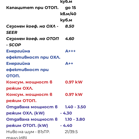
куб.м
Капацитет при ОТОП.
до 15
кв.м/40
куб.м
Сезонен коеф. на ОХЛ -
8.50
SEER
Сезонен коеф. на ОТОП
4.60
- SCOP
Енергийна
А+++
ефективност при ОХЛ.
Енергийна
А++
ефективност при
ОТОП.
Консум. мощност в
0.97 kW
режим ОХЛ.
Консум. мощност в
0.97 kW
режим ОТОП.
Отдавана мощност в
1.40 - 3.50
режим ОХЛ. (kW)
- 4.30
Отдавана мощност в
1.10 - 3.80
режим ОТОП. (kW)
- 4.40
Ниво на шум - ВЪТР.
21/39.5
тяло (dB)