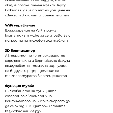
овлажняването на въздуха, което
оказва положителен ефект върху
кожата и дава приятно усещане на
свежест в климатизираната стая.
WiFi управление
Благодарение на WiFi модула,
климатикът може да се управлява с
помощта на телефон или таблет.
3D вентилатор
Автоматично контролираните
хоризонтални и вертикални жалузи
осигуряват оптимална циркулация
на въздуха и разпределение на
температурата в помещението.
Функция турбо
Включването на функцията
стартира автоматично
вентилатора на висока скорост, за
да се охлади или затопли стаята
възможно най-бързо.