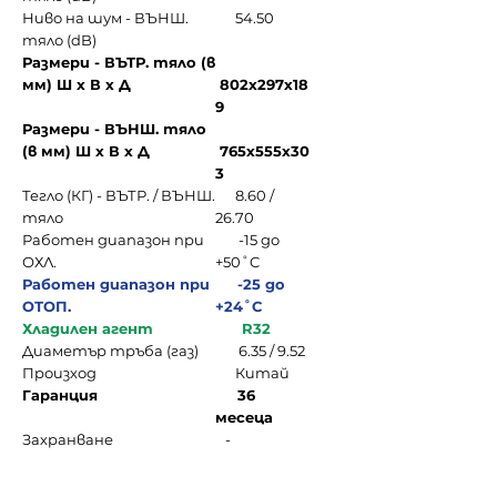
Ниво на шум - ВЪНШ.
54.50
тяло (dB)
Размери - ВЪТР. тяло (в
мм) Ш х В х Д
802х297х18
9
Размери - ВЪНШ. тяло
(в мм) Ш х В х Д
765х555х30
3
Тегло (КГ) - ВЪТР. / ВЪНШ.
8.60 /
тяло
26.70
Работен диапазон при
-15 до
ОХЛ.
+50˚C
Работен диапазон при
-25 до
ОТОП.
+24˚C
Хладилен агент
R32
Диаметър тръба (газ)
6.35 / 9.52
Произход
Китай
Гаранция
36
месеца
Захранване
-