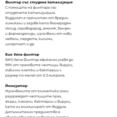
Филтър със студeна катализация
С помощта на филтъра със
студената катализиация,
въздухът е пречистен от вредни
химикали и газове като въглероден
оксид, сероводород, амоняк, бензен
и формалдехиди, излъчвани от нови
мебели, пердета, килими,
шперплат и др.
Био Хепа филтър
БИО Хепа Филтър ефикасно улавя до
99% от праховите частици, вируси,
гъбични клетки и бактерии с
размер по-малък от 0.3 микрона.
Йонизатор
Излъчваните от климатика йони
разграждат частиците прах,
акари, плесени, бактерии и вируси,
като ги елиминират от въздуха.
Допълнително предимство е