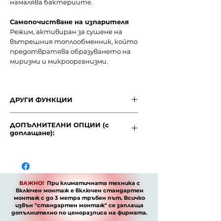
намалява бактериите.
Самопочистване на изпарителя
Режим, активиран за сушене на
вътрешния топлообменник, който
предотвратява образуването на
миризми и микроорганизми.
ДРУГИ ФУНКЦИИ
МУЛТИФИНКЦИОНАЛНО
ДОПЪЛНИТЕЛНИ ОПЦИИ (с
ДИСТАНЦИОННО УПРАВЛЕНИЕ
доплащане):
Можете лесно да настроите
желаната температура на въздуха
ДОПЪЛНИТЕЛНИ ОПЦИИ (с
в помещението, както и да
доплащане):
използвате редица полезни
- Филтър с витамин С (опция)
функции като самопочистване,
Филтърът излъчва витамин С,
поддържане на температура 8°С
ВАЖНО!
При климатичната техника с
който се абсорбира от кожата и
включен монтаж е включен стандартен
или температурен сензор.
има положително въздействие
монтаж с до 3 метра тръбен път. Всичко
ЕКО режим
върху нея, предпазва я от слънчеви
извън "стандартен монтаж" се заплаща
Климатикът ще премине в 8-часов
допълнително по
ценоразписа
на фирмата.
лъчи, стимулира производството
режим на спестяване, което