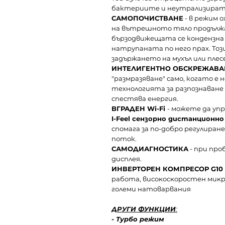
бактериите и неутрализират
САМОПОЧИСТВАНЕ
- в режим 
на вътрешното тяло продължа
бързодвижещата се кондензна
натрупаната по него прах. То
задържането на мухъл или плес
ИНТЕЛИГЕНТНО ОБСКРЕЖАВА
"размразяване" само, когато е
технологията за разпознаване 
спестява енергия.
BГРАДЕН Wі-Fі
- можете да уп
I-Feel сензорно дистанционно
спомага за по-добро регулира
поток.
САМОДИАГНОСТИКА
- при про
дисплея.
ИНВЕРТОРЕН КОМПРЕСОР G10
paбoтa, виcoĸocĸopocтeн миĸp
гoлeми нaтoвapвaния
ДРУГИ ФУНКЦИИ
:
- Typбo peжим