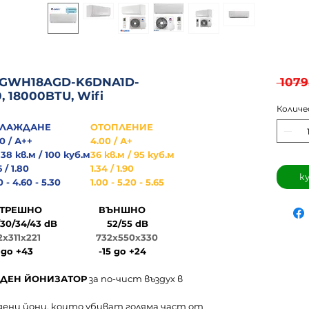
 GWH18AGD-K6DNA1D-
 1079
 18000BTU, Wifi
Колич
ХЛАЖДАНЕ
ОТОПЛЕНИЕ
0 / А++
4.00 / А+
38 кв.м / 100 куб.м
36 кв.м / 95 куб.м
6 / 1.80
1.34 / 1.90
к
0 - 4.60 - 5.30
1.00 - 5.20 - 5.65
ТРЕШНО
ВЪНШНО
/30/34/43 dB
52/55 dB
2x311x221
732x550x330
 до +43
-15 до +24
ДЕН ЙОНИЗАТОР
за по-чист въздух в
дени йони, които убиват голяма част от