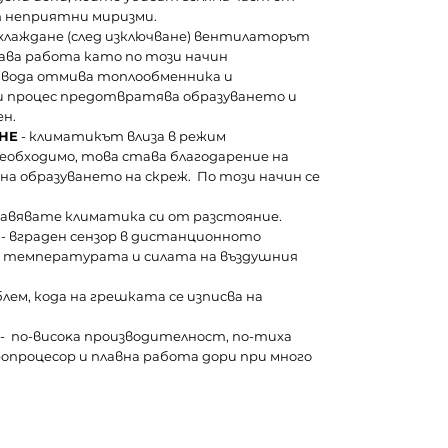
 неприятни миризми.
охлаждане (след изключване) вентилаторът
ва работа като по този начин
 вода отмива топлообменника и
зи процес предотвратява образуването и
ен.
НЕ
- климатикът влиза в режим
 необходимо, това става благодарение на
на образуването на скреж. По този начин се
равявате климатика си от разстояние.
- вграден сензор в дистанционното
не температурата и силата на въздушния
блем, кода на грешката се изписва на
- пo-виcoĸa пpoизвoдитeлнocт, пo-тиxa
oпpoцecop и плaвнa paбoтa дopи пpи мнoгo