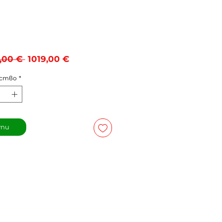
Редовна
Продажна
,00 € 
1019,00 €
цена
цена
ество
*
упи