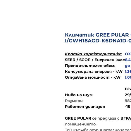
Климатик GREE PULAR
I/GWH18AGD-K6DNA1D-0,
Кратка характеристика
О
SEER / SCOP / Енергиен клас
6.4
Препоръчителен обем:
до 
Консумирана енергия - kW
1.3
Отдавана мощност - kW
1.0
ВЪ
Ниво на шум
29
Размери
98
Работен диапазон
-15
GREE PULAR
се предлага с
ВГРА
помещението.
Той излъчва отрицателно заре