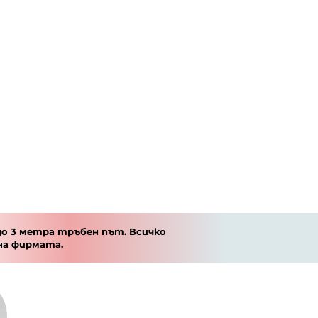
о 3 метра тръбен път. Всичко
на фирмата.