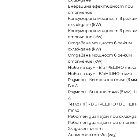
охлаждане
Енергийна ефективност при
отопление
Консумирана мощност в режи
охлаждане (kW)
Консумирана мощност в режи
отопление (kW)
Отдавана мощност в режим
охлаждане (kW)
Отдавана мощност в режим
отопление (kW)
Ниво на шум - ВЪТРЕШНО тяло
Ниво на шум - ВЪНШНО тяло
Размери - вътрешно тяло (в мм
В х Д
Размери - външно тяло (в мм) Ш 
Д
Тегло (КГ) - ВЪТРЕШНО / ВЪНШ
тяло
Работен диапазон при охлажда
Работен диапазон при отопле
Хладилен агент
Диаметър тръба (газ)