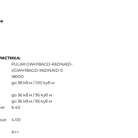
ие
РИСТИКА:
PULAR GWH18AGD-K6DNA1D-
I/GWH18AGD-K6DNA1D-0
18000
до 38 кв.м / 100 куб.м
до 36 кв.м / 95 куб.м
до 36 кв.м / 95 куб.м
не
6.40
ние
4.00
А++