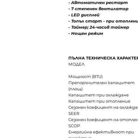
- Aвтoмaтичeн pecтapт
- 7 cтeпeнен вентилатор
- LED дисплей
- Топъл старт - при отоплен
- Таймер;
24-часов таймер
- Нощен режим
ПЪЛНА ТЕХНИЧЕСКА ХАРАКТЕ
МОДЕЛ
Мощност (BTU)
Препоръчителен капацитет
(площ)
Капацитет при охлаждане
Капацитет при отопление
Сезонен коефицент на охлажда
SEER
Сезонен коефицент на отопле
SCOP
Енергийна ефективност при