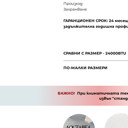
Произход
Захранване
ГАРАНЦИОНЕН СРОК: 24 месеца 
задължителна годишна проф
СРАВНИ С РАЗМЕР - 24000BTU
МОДЕЛ
ПО-МАЛКИ РАЗМЕРИ
МОДЕЛ
PUL
Мощност (BTU)
K6D
I/G
ВАЖНО!
При климатичната техн
Препоръчителен капацитет
0
извън "стан
(площ)
Мощност (BTU)
900
Капацитет при охлаждане
Препоръчителен
до 17
Капацитет при отопление
капацитет (площ)
ДОСТАВКА