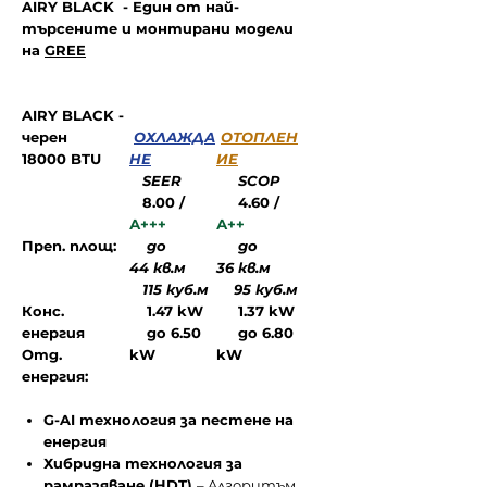
AIRY BLACK - Един от най-
търсените и монтирани модели
на
GREE
AIRY BLACK -
черен
ОХЛАЖДА
ОТОПЛЕН
18000 BTU
НЕ
ИЕ
SEER
SCOP
8.00 /
4.60 /
А+++
А++
Преп. площ:
до
до
44 кв.м
36 кв.м
115 куб.м
95 куб.м
Конс.
1.47
kW
1.37 kW
енергия
до 6.50
до 6.80
Отд.
kW
kW
енергия:
G-AI технология за пестене на
енергия
Хибридна технология за
рамразяване (HDT)
– Aлгоритъм