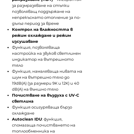
за размразяване на стъпки
позволяващ поддържане на
непрекъснато отопление за по-
дълъг период за време
Контрол на влажността в
режим охлаждане и режим
изсушаване
Функция, позволяваща
настройка на звуков светлинен
индикатор на вътрешното
тяло
Функция, намаляваща нивата на
шум на вътрешно тяло до
19dB(A) (за размери 9K и 12K) и 40
dB(A) на външно тяло
Почистване на въздуха с UV-C
светлина
Функция осигуряваща бързо
охлаждане
Autoclean IDU
: функция,
спомагаща почистването на
топлообменника на