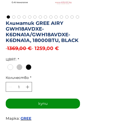
Климатик GREE AIRY
GWH18AVDXE-
K6DNA1A/GWH18AVDXE-
K6DNA1A, 18000BTU, BLACK
Редовна
Продажна
 1369,00 € 
1259,00 €
цена
цена
ЦВЯТ:
*
Количество
*
купи
Марка:
GREE