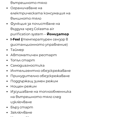
вътрешното тяло
Ограничаване на
електрическата консумация на
външното тяло
Функция за почистване на
въздуха чрез Colasma air
purification system –
Йонизатор
I-Feel (
температурен сензор в
дистанционното управление)
Таймер
Автоматичен рестарт
Топъл старт
Самодиагностика
Интелигентно обезскрежаване
Принудително обезскрежаване
Поддържащ зимен режим
Нощен режим
Изсушаване на топлообменника
на вътрешното тяло след
изключване
Бърз старт
Заключване