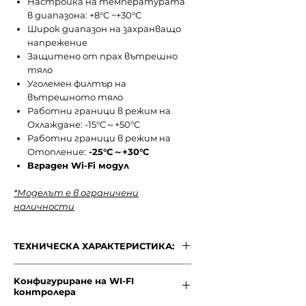
Настройка на температурата
в диапазона: +8°С ~+30°С
Широк диапазон на захранващо
напрежение
Защитено от прах вътрешно
тяло
Уголемен филтър на
вътрешното тяло
Работни граници в режим на
Охлаждане: -15°C～+50°С
Работни граници в режим на
Отопление:
-25°C～+30°C
Вграден Wi-Fi модул
*Моделът е в ограничени
наличности
ТЕХНИЧЕСКА ХАРАКТЕРИСТИКА:
ТЕХНИЧЕСКА ХАРАКТЕРИСТИКА:
Kонфигуриране на WI-FI
МОДЕЛ
GWH18AVDXE-
контролера
K6DNA1A /