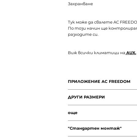
Захранване
Тук може да свалете
AC FREED
По този начин ще контролира
разходите си.
Виж всички климатици на
AUX.
ПРИЛОЖЕНИЕ AC FREEDOM
Тук може да свалете
AC FREED
ДРУГИ РАЗМЕРИ
По този начин ще контролира
разходите си.
МОДЕЛЪТ J-SMART се предвала и
още
9000BTU - виж ТУК
12000BTU - виж ТУК
18000BTU - виж ТУК
"Стандартен монтаж"