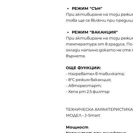
РЕЖИМ "СЪН"
При активиране на този режим, 
това ще се включи при предиш
РЕЖИМ "ВАКАНЦИЯ"
При активиране на този режим
температура от 8 градуса. По-
охлади напълно докато не сте 
върнете.
ОЩЕ ФУНКЦИИ:
- Нагревател в тавичката;
- 8°C режим ваканция;
- Авторестарт;
- Хепа pm 2.5 филтър
ТЕХНИЧЕСКА ХАРАКТЕРИСТИКА
МОДЕЛ - J-Smart
Мощност