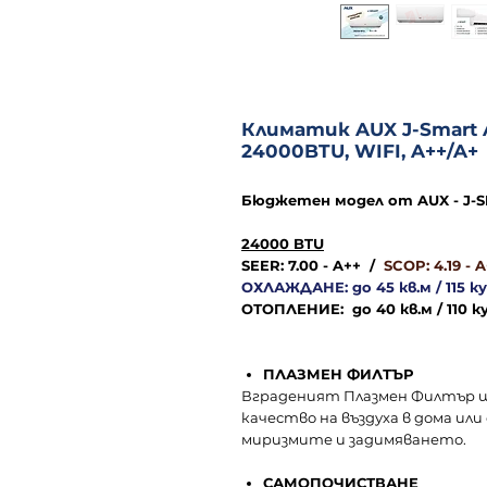
Климатик AUX J-Smart
24000BTU, WIFI, A++/A+
Бюджетен модел от AUX - J-
24000 BTU
SEER: 7.00 - A++ /
SCOP: 4.19 - 
ОХЛАЖДАНЕ: до 45 кв.м / 115 к
ОТОПЛЕНИЕ: до 40 кв.м / 110 к
ПЛАЗМЕН ФИЛТЪР
Вграденият Плазмен Филтър щ
качество на въздуха в дома или
миризмите и задимяването.
САМОПОЧИСТВАНЕ