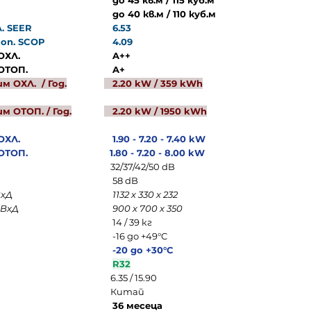
до 45 кв.м / 115 куб.м
до 40 кв.м / 110 куб.м
. SEER
6.53
оп. SCOP
4.09
ОХЛ.
A++
 ОТОП.
A+
 ОХЛ. / Год.
2.20 kW / 359 kWh
 ОТОП. / Год.
2.20 kW / 1950 kWh
ОХЛ.
1.90 - 7.20 - 7.40 kW
ОТОП.
1.80 - 7.20 - 8.00 kW
32/37/42/50 dB
58 dB
ВхД
1132 х 330 х 232
хВхД
900 х 700 х 350
14 / 39 кг
-16 до +49°C
-20 до +30°C
R32
6.35 / 15.90
Китай
36 месеца