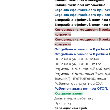
Капацитет при охлаждане
Капацитет при отопление
Сезонна ефективност при охл
Сезонна ефективност при от
Енергийна ефективност при 
Енергийна ефективност при
Консумирана мощност в режим
консум-я
Консумирана мощност в режим
консум-я
Отдавана мощност в режим 
Отдавана мощност в режим 
Ниво на шум - ВЪТР. тяло
Ниво на шум - ВЪНШ. тяло
Размери - ВЪТР. тяло (в мм) Шх
Размери - ВЪНШ. тяло (в мм) Ш
Тегло (КГ) - ВЪТР./ВЪНШ. тяло
Работен диапазон при ОХЛ.
Работен диапазон при ОТОП.
Хладилен агент
Диаметър тръба (газ)
Произход
Гаранционен срок