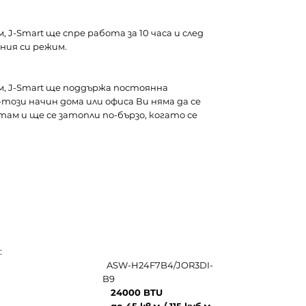
J-Smart ще спре работа за 10 часа и след
ния си режим.
, J-Smart ще поддържа постоянна
този начин дома или офиса Ви няма да се
там и ще се затопли по-бързо, когато се
:
ASW-H24F7B4/JOR3DI-
B9
24000 BTU