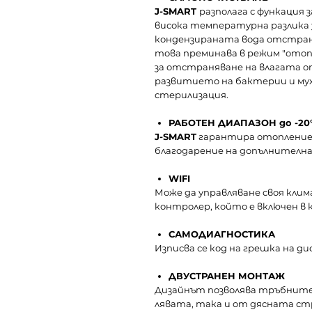
J-SMART
разполага с функация 
висока температурна разлика з
кондензираната вода отстран
това преминава в режим "отопл
за отстраняване на влагата 
развитието на бактерии и мух
стерилизация.
РАБОТЕН ДИАПАЗОН до -20
J-SMART
гарантира отопление 
благодарение на допълнителна
WIFI
Може да управляване своя клим
контролер, който е включен в 
САМОДИАГНОСТИКА
Изписва се код на грешка на ди
ДВУСТРАНЕН МОНТАЖ
Дизайнът позволява тръбните
лявата, така и от дясната ст