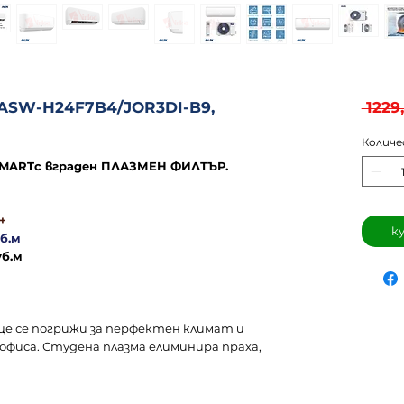
 ASW-H24F7B4/JOR3DI-B9,
 1229
Колич
SMARTс вграден ПЛАЗМЕН ФИЛТЪР.
A+
к
уб.м
уб.м
е се погрижи за перфектен климат и
 офиса. Студена плазма елиминира праха,