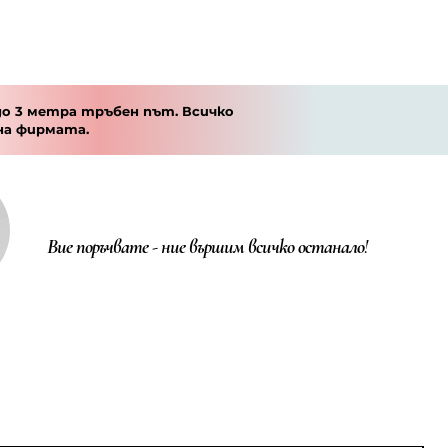
о 3 метра тръбен път. Всичко
на фирмата.
Вие поръчвате - ние вършим всичко останало!