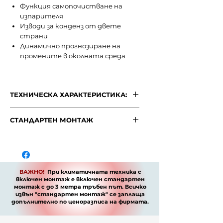
Функция самопочистване на
изпарителя
Изводи за конденз от двете
страни
Динамично прогнозиране на
промените в околната среда
ТЕХНИЧЕСКА ХАРАКТЕРИСТИКА:
ТЕХНИЧЕСКА ХАРАКТЕРИСТИКА:
СТАНДАРТЕН МОНТАЖ
Power supply
"Стандартен монтаж"
ВАЖНО!
Cooling (Standard
При климатичната
Capacity
техника
conditions)
с включен монтаж е
включен стандартен монтаж с
ВАЖНО!
При климатичната техника с
до 3 метра тръбен път
. Всичко
Capacity
kW
включен монтаж е включен стандартен
извън "стандартен монтаж" се
монтаж с до 3 метра тръбен път. Всичко
заплаща допълнително
извън "стандартен монтаж" се заплаща
Input
W
допълнително по
ценоразписа
на фирмата.
по ценоразписа на фирмата.
Current
A