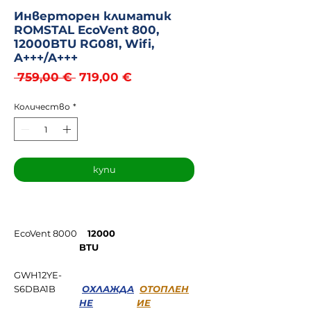
Инверторен климатик
ROMSTAL EcoVent 800,
12000BTU RG081, Wifi,
A+++/A+++
Редовна
Продажна
 759,00 € 
719,00 €
цена
цена
Количество
*
купи
EcoVent 8000
12000
BTU
GWH12YE-
S6DBA1B
ОХЛАЖДА
ОТОПЛЕН
НЕ
ИЕ