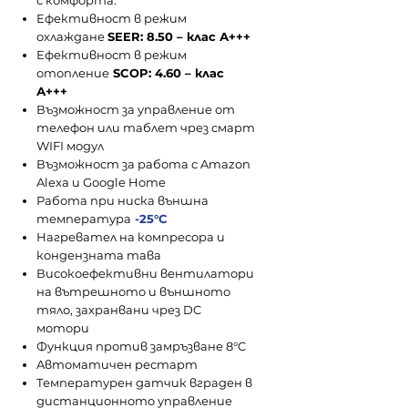
с комфорта.
Ефективност в режим
охлаждане
SEER: 8.50 – клас А+++
Ефективност в режим
отопление
SCOP: 4.60 – клас
А+++
Възможност за управление от
телефон или таблет чрез смарт
WIFI модул
Възможност за работа с Amazon
Alexa и Google Home
Работа при ниска външна
температура
-25°С
Нагревател на компресора и
кондензната тава
Високоефективни вентилатори
на вътрешното и външното
тяло, захранвани чрез DC
мотори
Функция против замръзване 8°C
Aвтоматичен рестарт
Температурен датчик вграден в
дистанционното управление