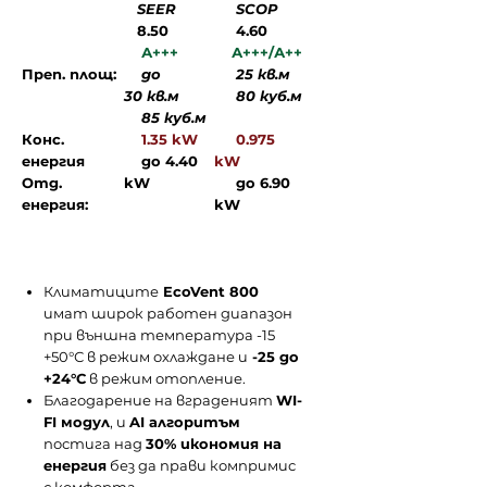
SEER
SCOP
8.50
4.60
А+++
А+++/А++
Преп. площ:
до
25 кв.м
30 кв.м
80 куб.м
85 куб.м
Конс.
1.35 kW
0.975
енергия
до 4.40
kW
Отд.
kW
до 6.90
енергия:
kW
Климатиците
EcoVent 800
имат широк работен диапазон
при външна температура -15
+50°С в режим охлаждане и
-25 до
+24°С
в режим отопление.
Благодарение на вграденият
WI-
FI модул
, и
AI алгоритъм
постига над
30% икономия на
енергия
без да прави компримис