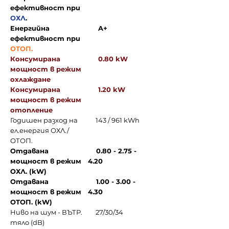
ефективност при
ОХЛ
.
Енергийна
A+
ефективност при
ОТОП.
Консумирана
0.80 kW
мощност в режим
охлаждане
Консумирана
1.20 kW
мощност в режим
отопление
Годишен разход на
143 / 961 kWh
ел.енергия ОХЛ./
ОТОП.
Отдавана
0.80 - 2.75 -
мощност в режим
4.20
ОХЛ. (kW)
Отдавана
1.00 - 3.00 -
мощност в режим
4.30
ОТОП. (kW)
Ниво на шум - ВЪТР.
27/30/34
тяло (dB)