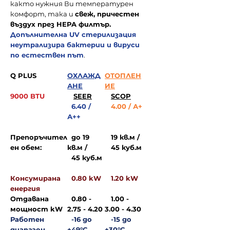
както нужния Ви температурен
комфорт, така и
свеж, причестен
въздух през HEPA филтър.
Допълнителна UV стерилизация
неутрализира бактерии и вируси
по естествен път
.
Q PLUS
ОХЛАЖД
ОТОПЛЕН
АНЕ
ИЕ
9000 BTU
SEER
SCOP
6.40 /
4.00 / А+
А++
Препоръчител
до 19
19 кв.м /
ен обем:
кв.м /
45 куб.м
45 куб.м
Консумирана
0.80 kW
1.20 kW
енергия
Отдавана
0.80 -
1.00 -
мощност kW
2.75 - 4.20
3.00 - 4.30
Работен
-16 до
-15 до
диапазон
+49°C
+30°C