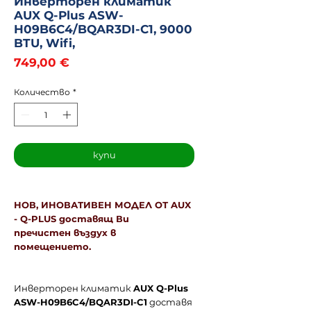
Инверторен климатик
AUX Q-Plus ASW-
H09B6C4/BQAR3DI-C1, 9000
BTU, Wifi,
Цена
749,00 €
Количество
*
купи
НОВ, ИНОВАТИВЕН МОДЕЛ ОТ AUX
- Q-PLUS доставящ Ви
пречистен въздух в
помещението.
Инверторен климатик
AUX Q-Plus
ASW-H09B6C4/BQAR3DI-C1
доставя