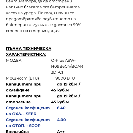
вентилатора, за да отстрани
напълно влагата от вътрешната
част на уреда. По този начин се
предотвратява развитието на
бактерии и мухъл и се достига 90%
степен на стерилизация.
ПЪЛНА ТЕХНИЧЕСКА
ХАРАКТЕРИСТИКА:
МОДЕЛ
Q-Plus ASW-
H09B6C4/BQAR
3DI-C1
Мощност (BTU)
9000 BTU
Капацитет при
до 19 кв.м /
охлаждане
45 куб.м
Капацитет при
до 19 кв.м /
отопление
45 куб.м
Сезонен коефицент
6.40
на ОХЛ. - SEER
Сезонен коефицент
4.00
на ОТОП. - SCOP
Енергийна
A++