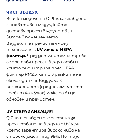
ЧИСТ ВЪЗДУХ
Всички модели на Q Plus са снабдени
с иновативен модул, който
доставя пресен въздух отвън -
вътре в помещението.
Въздъхът е пречистен чрез
технология с
UV лъчи и HEPA
филтър.
Чрез допълнителна тръба
се доставя пресен въздух отвън,
който се филтрира през HEPA
филтър PM2.5, като в рамките на
около един час въздухър в
помещението (средно голяма стая
- дебит 40м3/час) може да бъде
обновен и пречистен.
UV СТЕРЛИЛИЗАЦИЯ
Q Plus е снабден със система за
пречистване на въздуха с UV лъчи,
което гарантира високо ниво на
стерилизация - над 99%. По-този