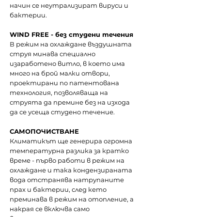
начин се неутрализират вируси и
бактерии.
WIND FREE - без студени течения
В режим на охлаждане въздушната
струя минава специално
изаработено витло, в което има
много на брой малки отвори,
проектирани по патентована
технология, позволяваща на
струята да премине без на изхода
да се усеща студено течение.
САМОПОЧИСТВАНЕ
Климатикът ще генерира огромна
температурна разлика за кратко
време - първо работи в режим на
охлаждане и така кондензираната
вода отстранява натрупаните
прах и бактерии, след кето
преминава в режим на отопление, а
накрая се включва само