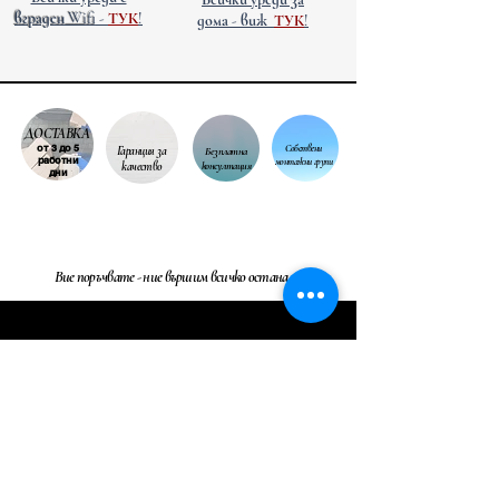
вграден Wifi
-
ТУК
!
дома
- виж
ТУК
!
ДОСТАВКА
от 3 до 5
Собствени
Гаранция за
Безплатна
работни
монтажни групи
качество
консултация
дни
Вие поръчвате - ние вършим всичко останало!
СВЪРЗАНИ ПРОДУКТИ