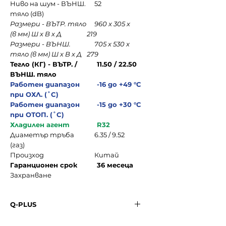
Ниво на шум - ВЪНШ.
52
тяло (dB)
Размери - ВЪТР. тяло
960 x 305 x
(в мм) Ш х В х Д
219
Размери - ВЪНШ.
705 x 530 x
тяло (в мм) Ш х В х Д
279
Тегло (КГ) - ВЪТР. /
11.50 / 22.50
ВЪНШ. тяло
Работен диапазон
-16 до +49 °C
при ОХЛ. (˚C)
Работен диапазон
-15 до +30 °C
при ОТОП. (˚C)
Хладилен агент
R32
Диаметър тръба
6.35 / 9.52
(газ)
Произход
Китай
Гаранционен срок
36 месеца
Захранване
Q-PLUS
Q-PLUS е предлага и в размер
12