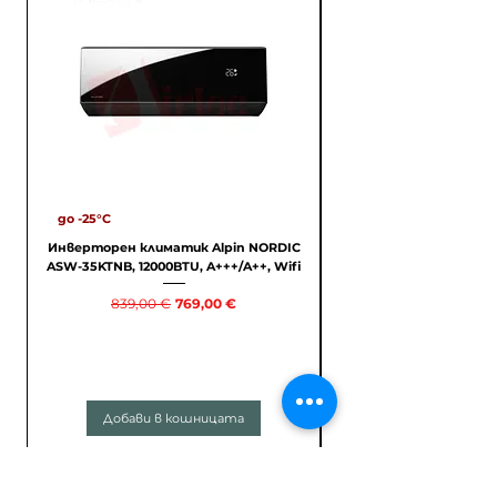
до -25°С
С МОНТАЖ, A++/A++
Инверторен климатик Alpin NORDIC
ASW-35KTNB, 12000BTU, A+++/A++, Wifi
PREMIUM SRK35ZS-WF
Редовна цена
Продажна цена
839,00 €
769,00 €
Добави в кошницата