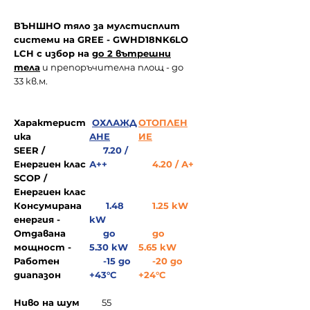
ВЪНШНО тяло за мулстисплит
системи на GREE - GWHD18NK6LO
LCH с избор на
до 2 вътрешни
тела
и п
репоръчителна площ - до
33 кв.м.
Характерист
ОХЛАЖД
ОТОПЛЕН
ика
АНЕ
ИЕ
SEER /
7.20 /
Енергиен клас
А++
4.20 / А+
SCOP /
Енергиен клас
Консумирана
1.48
1.25 kW
енергия -
kW
Отдавана
до
до
мощност -
5.30 kW
5.65 kW
Работен
-15 до
-20 до
диапазон
+43°C
+24°C
Ниво на шум
55