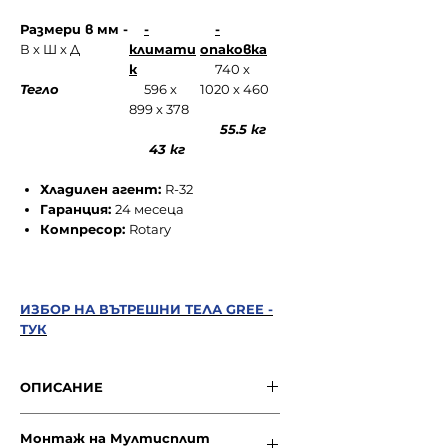
Размери в мм -
-
-
В х Ш х Д
климати
опаковка
к
740 х
Тегло
596 х
1020 х 460
899 х 378
55.5 кг
43 кг
Хладилен агент:
R-32
Гаранция:
24 месеца
Компресор:
Rotary
ИЗБОР НА ВЪТРЕШНИ ТЕЛА GREE -
ТУК
ОПИСАНИЕ
Мултисплит
GREE GWHD 18 NK6LO
Монтаж на Мултисплит
LCHH
е предназначена за монтаж и