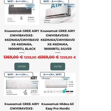
Wifi - A+++/А++; до -25˚C
Wifi - A+++/А++; до -25˚C
Климатик GREE AIRY
Климатик GREE AIRY
GWH18AVDXE-
GWH18AVDXE-
K6DNA1A/GWH18AVD
K6DNA1A/GWH18AVD
XE-K6DNA1A,
XE-K6DNA1A,
18000BTU, BLACK
18000BTU, SILVER
Редовна цена
1369,00 €
Продажна цена
Редовна цена
1369,00 €
Продажна цена
1259,00 €
1259,00 €
КУПИ
КУПИ
Wifi - A+++/А++ - до -25˚C
A+++/A+, Wifi
Климатик GREE AIRY
Климатик Midea All
GWH18AVDXE-
Easy Pro Nordic