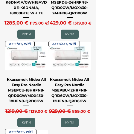
K6DNA1A/GWH18AVD
MSEPDU-24HRFN8-
XE-K6DNA1А,
QRD0GW/MOX430-
18000BTU, WHITE
24HFN8-QRD0GW
Редовна цена
1285,00 €
Продажна цена
Редовна цена
1429,00 €
Продажна цена
1175,00 €
1319,00 €
КУПИ
КУПИ
A+++/A+, Wifi
A+++/A++, Wifi
Климатик Midea All
Климатик Midea All
Easy Pro Nordic
Easy Pro Nordic
MSEPCU-18HRFN8-
MSEPBU-12HRFN8-
QRD0GW/MOX430-
QRD6GW/MOX330-
18HFN8-QRD0GW
12HFN8-QRD6GW
Редовна цена
1219,00 €
Продажна цена
Редовна цена
929,00 €
Продажна цена
1139,00 €
859,00 €
КУПИ
КУПИ
A+++/A++, Wifi