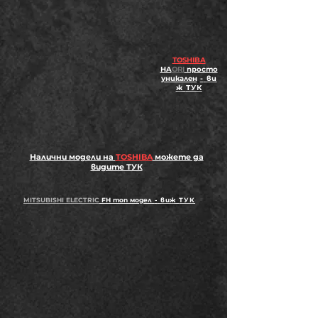
TOSHIBA
HA
ORI
просто
уникален
-
ви
ж
ТУК
Налични модели на
TOSHIBA
можете да
видите ТУК
MITSUBISHI ELECTRIC
FH топ модел
-
виж
ТУК