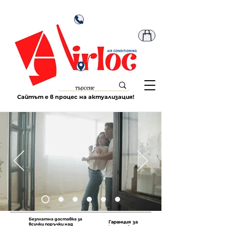
Сайтът е в процес на актуализация!
Безплатна доставка за
Гаранция за
всички поръчки над