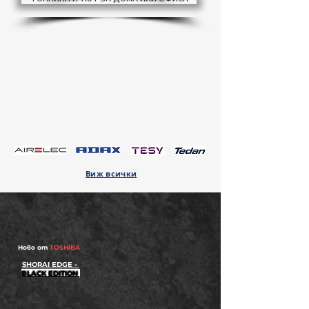
Виж всички
Ново от
TOSHIBA
SHORAI EDGE -
BLACK EDITION