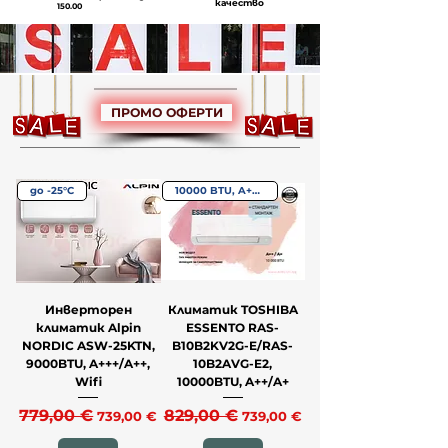
качество
150.00
ПРОМО ОФЕРТИ
до -25°С
10000 BTU, A++/A+
Инверторен
Климатик TOSHIBA
климатик Alpin
ESSENTO RAS-
NORDIC ASW-25KTN,
B10B2KV2G-E/RAS-
9000BTU, A+++/A++,
10B2AVG-E2,
Wifi
10000BTU, A++/A+
Редовна цена
779,00 €
Продажна цена
Редовна цена
829,00 €
Продажна цена
739,00 €
739,00 €