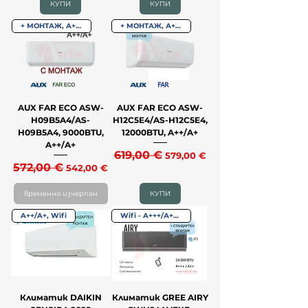
КУПИ
КУПИ
+ МОНТАЖ, А++/А+
+ МОНТАЖ, А++/А+
AUX FAR ECO ASW-
AUX FAR ECO ASW-
H09B5A4/AS-
H12C5E4/AS-H12C5E4,
H09B5A4, 9000BTU,
12000BTU, A++/A+
A++/A+
Редовна цена
619,00 €
Продажна цена
579,00 €
Редовна цена
572,00 €
Продажна цена
542,00 €
временно изчерпан
КУПИ
A++/A+, Wifi
Wifi - A+++/А++ - до -25˚C
Климатик DAIKIN
Климатик GREE AIRY