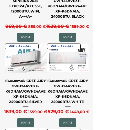
SENSIRA 2025
GWH24AVEXF-
FTXC35E/RXC35E,
K6DNA1A/GWH24AVE
12000BTU, WIFI,
XF-K6DNA1A,
A++/A+
24000BTU, BLACK
Редовна цена
969,00 €
Продажна цена
Редовна цена
1639,00 €
Продажна цена
859,00 €
1559,00 €
КУПИ
КУПИ
Wifi - A+++/А++ - до -25˚C
Wifi - A+++/А++ - до -25˚C
Климатик GREE AIRY
Климатик GREE AIRY
GWH24AVEXF-
GWH24AVEXF-
K6DNA1A/GWH24AVE
K6DNA1A/GWH24AVE
XF-K6DNA1A,
XF-K6DNA1A,
24000BTU, SILVER
24000BTU, WHITE
Редовна цена
1639,00 €
Продажна цена
Редовна цена
1529,00 €
Продажна цена
1559,00 €
1449,00 €
КУПИ
КУПИ