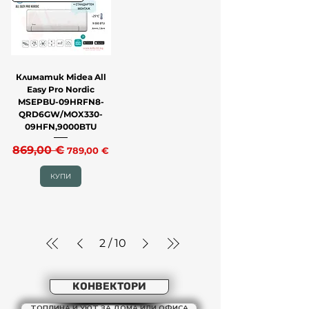
Климатик Midea All
Easy Pro Nordic
MSEPBU-09HRFN8-
QRD6GW/MOX330-
09HFN,9000BTU
Редовна цена
869,00 €
Продажна цена
789,00 €
КУПИ
2
/
10
КОНВЕКТОРИ
ТОПЛИНА И УЮТ ЗА ДОМА ИЛИ ОФИСА