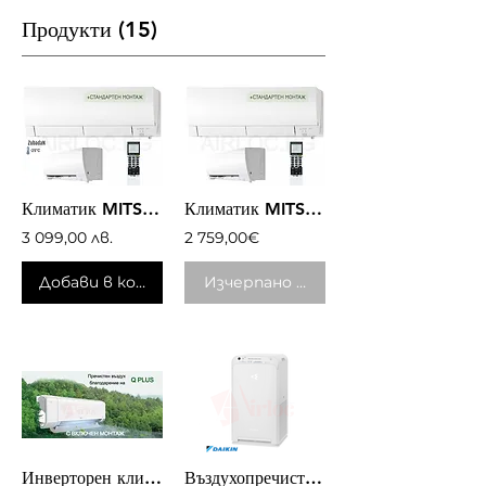
Продукти (15)
Климатик MITSUBISHI ELECTRIC MSZ-FH25VE/MUZ-FH25VEHZ, ZUBADAN, 9000BTU, А+++
Климатик MITSUBISHI ELECTRIC MSZ-FH50VE/MUZ-FH50VEHZ, ZUBADAN, 18000BTU, А++/А+
3 099,00 лв.
2 759,00€
Добави в кошницата
Изчерпано количество
Инверторен климатик AUX Q-Plus ASW-H12C5C4/BQAR3DI-C1, 12000 BTU, Wifi, A++/A+
Въздухопречиствател Daikin Streamer MC55W - 10 години живот на филтрите