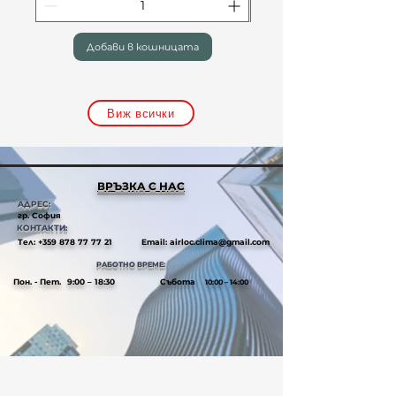
Добави в кошницата
Виж всички
ВРЪЗКА С НАС
АДРЕС:
гр. София
КОНТАКТИ:
Тел:
+359 878 77 77 21
Email:
airloc.clima@gmail.com
РАБОТНО ВРЕМЕ:
Пон. - Пет.
9:00 – 18:30
Събота
10:00 – 14:00