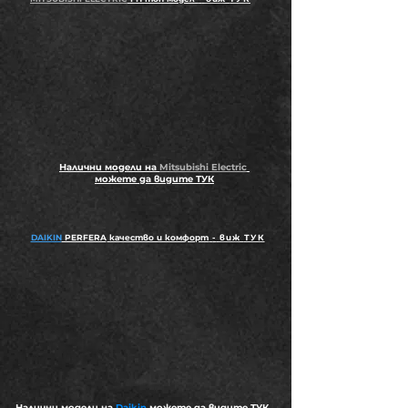
Налични модели на
Mitsubishi Electric
можете да видите ТУК
DAIKIN
PERFERA
качество и комфорт
-
виж
ТУК
Налични модели на
Daikin
можете да видите ТУК