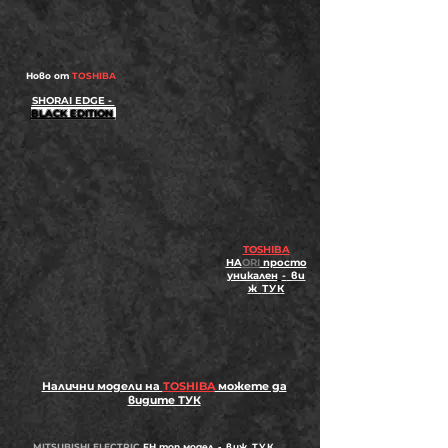
Ново от
TOSHIBA
SHORAI EDGE -
BLACK EDITION
TOSHIBA
HA
ORI
просто
уникален
-
ви
ж
ТУК
Налични модели на
TOSHIBA
можете да
видите ТУК
MITSUBISHI ELECTRIC
FH топ модел
-
виж
ТУК