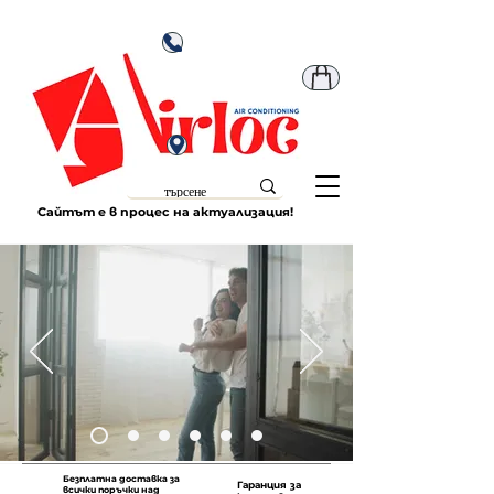
Сайтът е в процес на актуализация!
Безплатна доставка за
Гаранция за
всички поръчки над