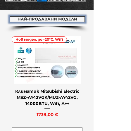
НАЙ-ПРОДАВАНИ МОДЕЛИ
Нов модел, до -20°C, Wifi
С МОНТАЖ, A++/A++
Климатик Mitsubishi Electric
Климатик MITSUBIS
MSZ–AY42VGK/MUZ-AY42VG,
PREMIUM SRK35ZS-WF
14000BTU, Wifi, А++
W2, 12000BTU, WIFI
Цена
1739,00 €