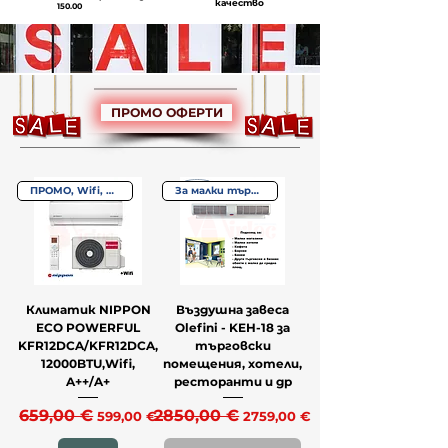
качество
150.00
ПРОМО ОФЕРТИ
ПРОМО, Wifi, A++/A+
За малки търговски обекти
Климатик NIPPON
Въздушна завеса
ECO POWERFUL
Olefini - KEH-18 за
KFR12DCA/KFR12DCA,
търговски
12000BTU,Wifi,
помещения, хотели,
A++/A+
ресторанти и др
Редовна цена
659,00 €
Продажна цена
Редовна цена
2850,00 €
Продажна цена
599,00 €
2759,00 €