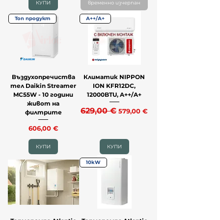
КУПИ
временно изчерпан
Топ продукт
А++/А+
Въздухопречиства
Климатик NIPPON
тел Daikin Streamer
ION KFR12DC,
MC55W - 10 години
12000BTU, A++/A+
живот на
Редовна цена
629,00 €
Продажна цена
579,00 €
филтрите
Цена
606,00 €
КУПИ
КУПИ
10kW