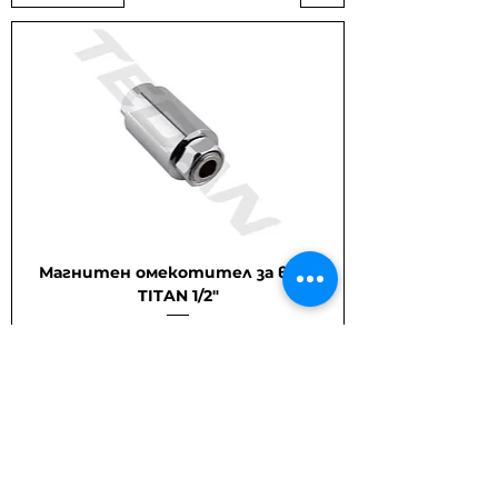
Магнитен омекотител за вода
TITAN 1/2"
Цена
49,99 €
Изчерпано количество