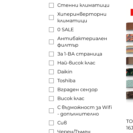
Стенни климатици
Хиперинверторни
климатици
0 SALE
Антибактериален
филтър
За 1-ВА страница
Най-висок клас
Daikin
Toshiba
Вграден сензор
Висок клас
С възможност за Wifi
- допълнително
TO
Сив
16
Черен/Тъмен