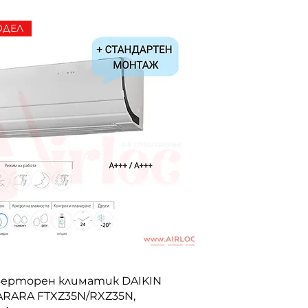
ОДЕЛ
ерторен климатик DAIKIN
RARA FTXZ35N/RXZ35N,