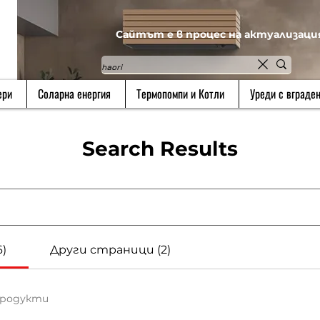
Сайтът е в процес на актуализаци
ери
Соларна енергия
Термопомпи и Котли
Уреди с вграден
Search Results
)
Други страници (2)
продукти