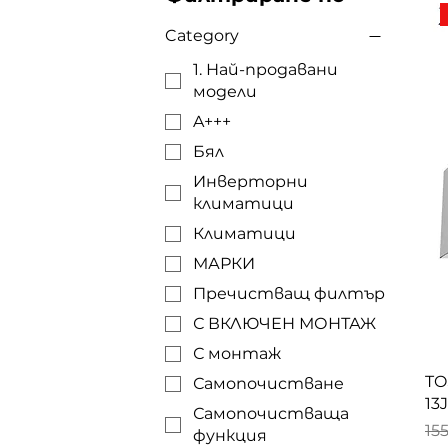
Category
1. Най-продавани
модели
A+++
Бял
Инверторни
климатици
Климатици
МАРКИ
Пречистващ филтър
С ВКЛЮЧЕН МОНТАЖ
С монтаж
TO
Самопочистване
13
Самопочистваща
Ре
15
функция