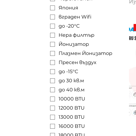
Из
Япония
вграден Wifi
до -20°C
Hepa филтър
Йонизатор
Плазмен Йонизатор
Пресен въздух
до -15°C
до 30 кв.м
до 40 кв.м
10000 BTU
12000 BTU
13000 BTU
16000 BTU
18000 BTU