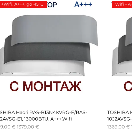
+Wifi, A+++, до -15°C
Wifi - A
SHIBA Haori RAS-B13N4KVRG-E/RAS-
TOSHIBA 
J2AVSG-E1, 13000BTU, A+++,Wifi
10J2AVSG-
довна цена
Продажна цена
Редовна 
59,00 €
1379,00 €
1369,00 €