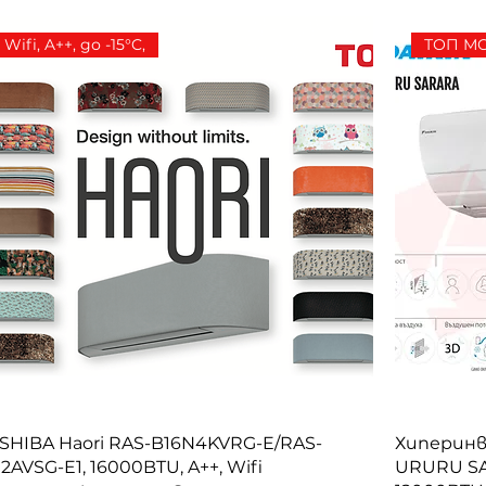
Wifi, A++, до -15°C,
ТОП М
SHIBA Haori RAS-B16N4KVRG-E/RAS-
Хиперинв
J2AVSG-E1, 16000BTU, A++, Wifi
URURU SA