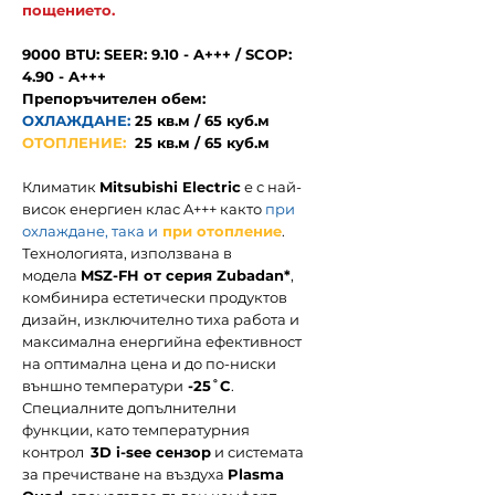
пощението.
9000 BTU: SEER: 9.10 - A+++ / SCOP:
4.90 - A+++
Препоръчителен обем:
ОХЛАЖДАНЕ:
25
кв.м / 65 куб.м
ОТОПЛЕНИЕ:
25 кв.м / 65 куб.м
Климатик
Mitsubishi Electric
е с
най-
висок енергиен клас A+++
както
при
охлаждане
, така и
при отопление
.
Технологията, използвана в
модела
MSZ-FH от серия Zubadan*
,
комбинира естетически продуктов
дизайн, изключително тиха работа и
максимална енергийна ефективност
на оптимална цена и до по-ниски
външно температури
-25˚C
.
Специалните допълнителни
функции, като температурния
контрол
3D i-see сензор
и системата
за пречистване на въздуха
Plasma