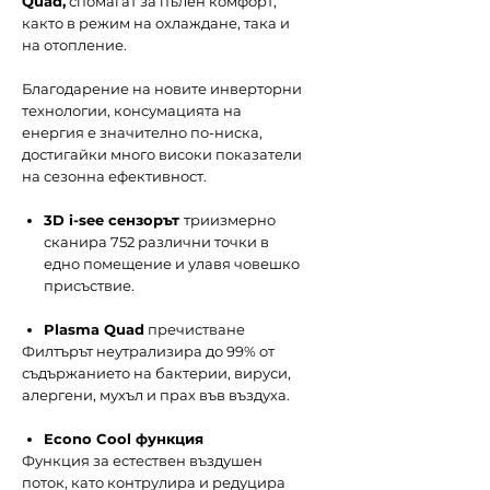
Quad,
спомагат за пълен комфорт,
както в режим на охлаждане, така и
на отопление.
Благодарение на новите инверторни
технологии, консумацията на
енергия е значително по-ниска,
достигайки много високи показатели
на сезонна ефективност.
3D i-see сензорът
триизмерно
сканира 752 различни точки в
едно помещение и улавя човешко
присъствие.
Plasma Quad
пречистване
Филтърът неутрализира до 99% от
съдържанието на бактерии, вируси,
алергени, мухъл и прах във въздуха.
Econo Cool функция
Функция за естествен въздушен
поток, като контрулира и редуцира