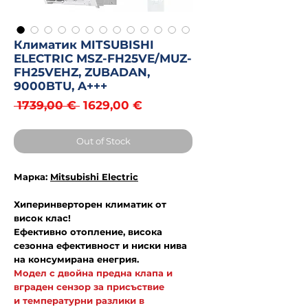
Климатик MITSUBISHI
ELECTRIC MSZ-FH25VE/MUZ-
FH25VEHZ, ZUBADAN,
9000BTU, A+++
Regular
Sale
 1739,00 € 
1629,00 €
Price
Price
Out of Stock
Марка:
Mitsubishi Electric
Хиперинверторен климатик от
висок клас!
Ефективно отопление, висока
сезонна ефективност и ниски нива
на консумирана енегрия.
Модел с двойна предна клапа и
вграден сензор за присъствие
и температурни разлики в