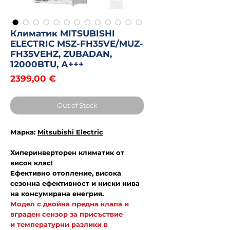
Климатик MITSUBISHI
ELECTRIC MSZ-FH35VE/MUZ-
FH35VEHZ, ZUBADAN,
12000BTU, А+++
Price
2399,00 €
Out of Stock
Марка:
Mitsubishi Electric
Хиперинверторен климатик от
висок клас!
Ефективно отопление, висока
сезонна ефективност и ниски нива
на консумирана енегрия.
Модел с двойна предна клапа и
вграден сензор за присъствие
и температурни разлики в