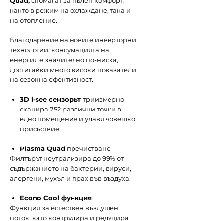
Quad,
спомагат за пълен комфорт,
както в режим на охлаждане, така и
на отопление.
Благодарение на новите инверторни
технологии, консумацията на
енергия е значително по-ниска,
достигайки много високи показатели
на сезонна ефективност.
3D i-see сензорът
триизмерно
сканира 752 различни точки в
едно помещение и улавя човешко
присъствие.
Plasma Quad
пречистване
Филтърът неутрализира до 99% от
съдържанието на бактерии, вируси,
алергени, мухъл и прах във въздуха.
Econo Cool функция
Функция за естествен въздушен
поток, като контрулира и редуцира