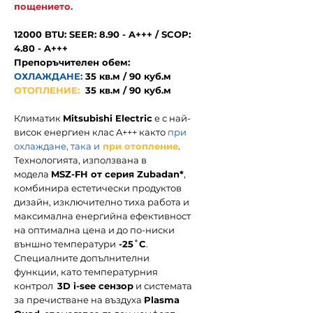
пощението.
12000 BTU: SEER: 8.90 - A+++ / SCOP:
4.80 - A+++
Препоръчителен обем:
ОХЛАЖДАНЕ:
35
кв.м / 90 куб.м
ОТОПЛЕНИЕ:
35 кв.м / 90 куб.м
Климатик
Mitsubishi Electric
е с
най-
висок енергиен клас A+++
както
при
охлаждане
, така и
при отопление
.
Технологията, използвана в
модела
MSZ-FH от серия Zubadan*
,
комбинира естетически продуктов
дизайн, изключително тиха работа и
максимална енергийна ефективност
на оптимална цена и до по-ниски
външно температури
-25˚C
.
Специалните допълнителни
функции, като температурния
контрол
3D i-see сензор
и системата
за пречистване на въздуха
Plasma