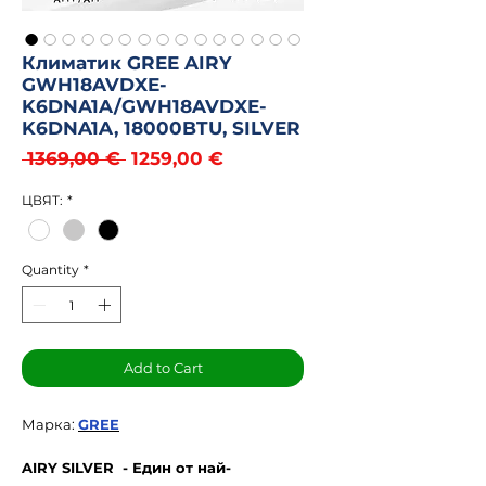
Климатик GREE AIRY
GWH18AVDXE-
K6DNA1A/GWH18AVDXE-
K6DNA1A, 18000BTU, SILVER
Regular
Sale
 1369,00 € 
1259,00 €
Price
Price
ЦВЯТ:
*
Quantity
*
Add to Cart
Марка:
GREE
AIRY SILVER - Един от най-