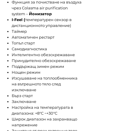
Функция за почистване на въздуха
чрез Colasma air purification
system –
Йонизатор
I-Feel (
температурен сензор в
дистанционното управление)
Таймер
Автоматичен рестарт
Топъл старт
Самодиагностика
Интелигентно обезскрежаване
Принудително обезскрежаване
Поддържащ зимен режим
Нощен режим
Изсушаване на топлообменника
на вътрешното тяло след
изключване
Бърз старт
Заключване
Настройка на температурата в
диапазона: +8°С ~+30°С
Широк диапазон на захранващо
напрежение
Защитено от прах вътрешно тяло