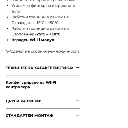
Уголемен филтър на вътрешното
тяло
Работни граници в режим на
Охлаждане: -15°C～+50°С
Работни граници в режим на
Отопление:
-25°C～+30°C
Вграден Wi-Fi модул
*Моделът е в ограничени наличности
ТЕХНИЧЕСКА ХАРАКТЕРИСТИКА:
ТЕХНИЧЕСКА ХАРАКТЕРИСТИКА:
Kонфигуриране на WI-FI
МОДЕЛ
GWH18AVDXE-
контролера
K6DNA1A /
Kонфигуриране на WI-FI
GWH18AVDXE-
ДРУГИ РАЗМЕРИ:
контролера
K6DNA1A
Потърсете и свалете
„GREE +“
от
за
Android
или
IOS
и го
Мощност
Размер
18000 BTU
9000BTU
-
12000BTU
СТАНДАРТЕН МОНТАЖ
инсталирайте в устройството си.
GWH09AVCXB-
- GWH12AVCXD-
K6DNA1B
K6DNA1A
"Стандартен монтаж"
Капацитет
до 44 кв.м /