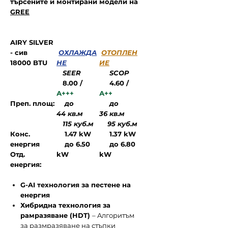
търсените и монтирани модели на
GREE
AIRY SILVER
- сив
ОХЛАЖДА
ОТОПЛЕН
18000 BTU
НЕ
ИЕ
SEER
SCOP
8.00 /
4.60 /
А+++
А++
Преп. площ:
до
до
44 кв.м
36 кв.м
115 куб.м
95 куб.м
Конс.
1.47
kW
1.37 kW
енергия
до 6.50
до 6.80
Отд.
kW
kW
енергия:
G-AI технология за пестене на
енергия
Хибридна технология за
рамразяване (HDT)
– Aлгоритъм
за размразяване на стъпки