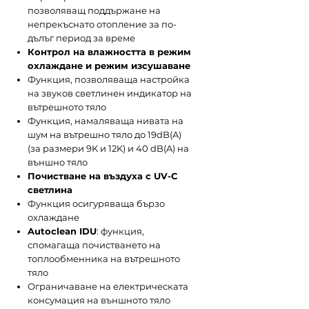
позволяващ поддържане на
непрекъснато отопление за по-
дълъг период за време
Контрол на влажността в режим
охлаждане и режим изсушаване
Функция, позволяваща настройка
на звуков светлинен индикатор на
вътрешното тяло
Функция, намаляваща нивата на
шум на вътрешно тяло до 19dB(A)
(за размери 9K и 12K) и 40 dB(A) на
външно тяло
Почистване на въздуха с UV-C
светлина
Функция осигуряваща бързо
охлаждане
Autoclean IDU
: функция,
спомагаща почистването на
топлообменника на вътрешното
тяло
Ограничаване на електрическата
консумация на външното тяло