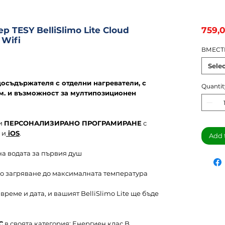
 TESY BelliSlimo Lite Cloud
759,
 Wifi
ВМЕСТ
Sele
досъдържателя с отделни нагреватели, с
Quantit
см. и възможност за мултипозиционен
и
ПЕРСОНАЛИЗИРАНО ПРОГРАМИРАНЕ
с
и
iOS
.
Add 
на водата за първия душ
но загряване до максималната температура
 време и дата, и вашият BelliSlimo Lite ще бъде
С
в своята категория: Енергиен клас B