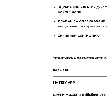
ЗДРАВА СВРЪЗКА
между час
ЗАВАРЯВАНЕ
КЛАПАН ЗА ОБЛЕКЧАВАНЕ 
натрупването на прекомерно
ХИГИЕНЕН СЕРТИФИКАТ
ТЕХНИЧЕСКА ХАРАКТЕРИСТИКА
Модел
РАЗМЕРИ:
Модел
Belli
My TESY APP
Нетен обем
Приложението MyTESY - myTESY 
GCR 
ДРУГИ МОДЕЛИ BelliSlimo Lite 
Инструкция за употреба -
свалет
Височина
Приложението MyTESY безпробл
Нетен обем
40 L
BelliSlimo Lite Dry и BelliSlimo Lit
интелигентните електрически к