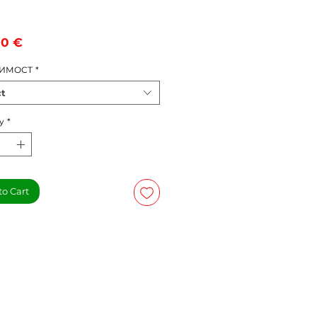
Price
00 €
ИМОСТ
*
ct
y
*
to Cart