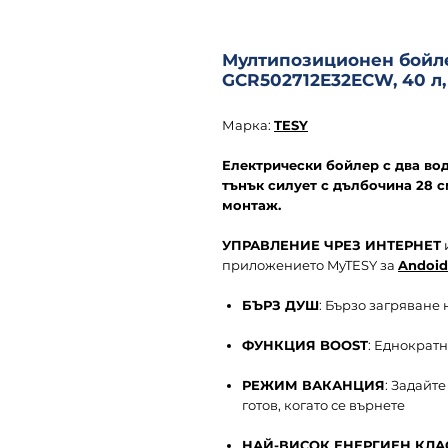
Мултипозиционен бойлер
GCR502712E32ECW, 40 л,
Марка:
TESY
Електрически бойлер с два во
тънък силует с дълбочина 28 
монтаж.
УПРАВЛЕНИЕ ЧРЕЗ ИНТЕРНЕТ
приложението MyTESY за
Andoid
БЪРЗ ДУШ
: Бързо загряване 
ФУНКЦИЯ BOOST
: Еднократ
РЕЖИМ ВАКАНЦИЯ
: Задайте
готов, когато се върнете
НАЙ-ВИСОК ЕНЕРГИЕН КЛА