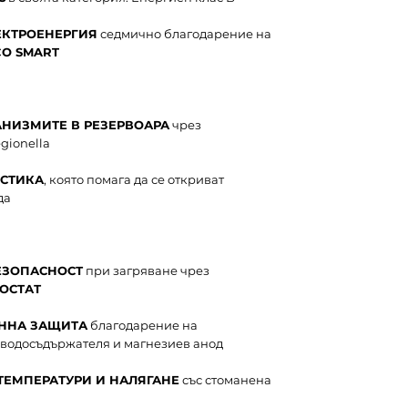
ЕКТРОЕНЕРГИЯ
седмично благодарение на
CO SMART
НИЗМИТЕ В РЕЗЕРВОАРА
чрез
gionella
ОСТИКА
, която помага да се откриват
да
ЕЗОПАСНОСТ
при загряване чрез
ОСТАТ
ННА ЗАЩИТА
благодарение на
водосъдържателя и магнезиев анод
ТЕМПЕРАТУРИ И НАЛЯГАНЕ
със стоманена