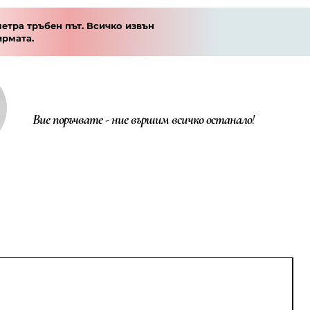
етра тръбен път. Всичко извън
ирмата.
Вие поръчвате - ние вършим всичко останало!