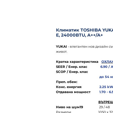
Климатик TOSHIBA YUK
E, 24000BTU, A++/A+
YUKAI
- елегантен нов дизайн с
живот.
Кратка характеристика
ОХЛА
SEER / Енер. клас
6.90 / 
SCOP / Енер. клас
до 54 кв
Преп. обем:
Конс. енергия
2.25 k
Отдавана мощност
1.70 - 6.
ВЪТРЕ
Ниво на шум19
29 / 48
Размери
1050 х 32