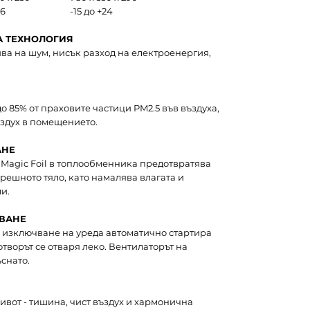
46
-15 до +24
А ТЕХНОЛОГИЯ
ва на шум, нисък разход на електроенергия,
о 85% от праховите частици PM2.5 във въздуха,
ъздух в помещението.
АНЕ
Magic Foil в топлообменника предотвратява
решното тяло, като намалява влагата и
и.
ВАНЕ
 изключване на уреда автоматично стартира
творът се отваря леко. Вентилаторът на
снато.
вот - тишина, чист въздух и хармонична