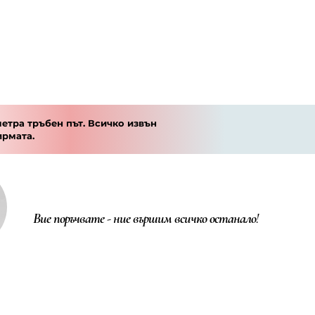
етра тръбен път. Всичко извън
ирмата.
Вие поръчвате - ние вършим всичко останало!