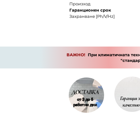
Произход
Гаранционен срок
Захранване [Ph/V/Hz]
ВАЖНО!
При климатичната техн
"станда
ДОСТАВКА
Гаранция з
от 3 до 5
качество
работни дни