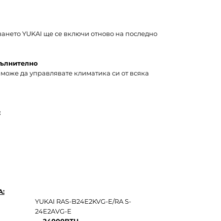
ането YUKAI ще се включи отново на последно
ълнително
 може да управлявате климатика си от всяка
:
:
YUKAI RAS-B24E2KVG-E/RA S-
24E2AVG-E