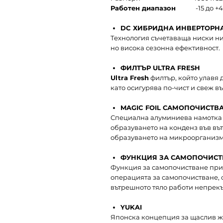
Работен диапазон
-15 до +
DC ХИБРИДНА ИНВЕРТОРН
Технология съчетаваща ниски ни
но висока сезонна ефективност.
ФИЛТЪР ULTRA FRESH
Ultra Fresh
филтър, който улавя д
като осигурява по-чист и свеж в
MAGIC FOIL САМОПОЧИСТВ
Специална алуминиева намотка 
образуването на конденз във вът
образуването на микроорганизм
ФУНКЦИЯ ЗА САМОПОЧИСТ
Функция за самопочистване при
операцията за самопочистване, о
вътрешното тяло работи непрекъ
YUKAI
Японска концепция за щаслив жи