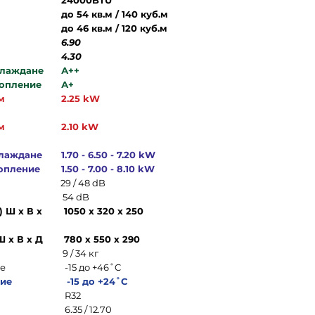
24000BTU
до 54 кв.м / 140 куб.м
до 46 кв.м / 120 куб.м
6.90
4.30
хлаждане
А++
топление
А+
м
2.25 kW
м
2.10 kW
хлаждане
1.70 - 6.50 - 7.20 kW
опление
1.50 - 7.00 - 8.10 kW
29 / 48 dB
54 dB
 Ш х В х
1050 х 320 х 250
Ш х В х Д
780 х 550 х 290
9 / 34 кг
не
-15 до +46˚C
ние
-15 до +24˚C
R32
6.35 / 12.70