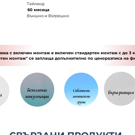
Тайланд
60 месеца
Външно и Вътрешно
ика с включен монтаж е включен стандартен монтаж с до 3 м
ртен монтаж" се заплаща допълнително по
ценоразписа
на ф
Безплатна
Собствени
Бърза реакция
а
консултация
монтажни
групи