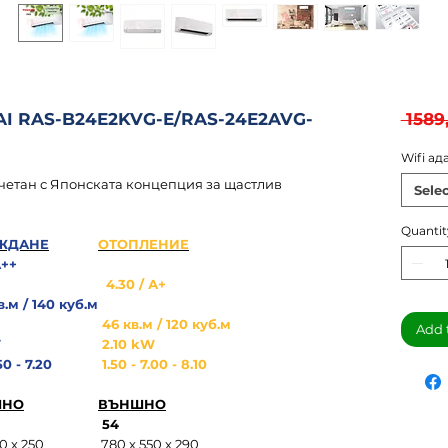
AI RAS-B24E2KVG-E/RAS-24E2AVG-
 1589
Wifi ад
ъчетан с Японската концепция за щастлив
Sele
Quantit
ЖДАНЕ
ОТОПЛЕНИЕ
А++
4.30 / А+
.м / 140 куб.м
46 кв.м / 120 куб.м
Add 
W
2.10 kW
50 - 7.20
1.50 - 7.00 - 8.10
ШНО
ВЪНШНО
54
0 х 250
780 х 550 х 290