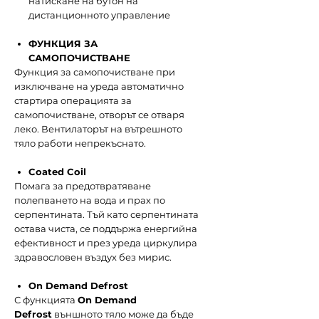
натискане на бутон на
дистанционното управление
ФУНКЦИЯ ЗА
САМОПОЧИСТВАНЕ
Функция за самопочистване при
изключване на уреда автоматично
стартира операцията за
самопочистване, отворът се отваря
леко. Вентилаторът на вътрешното
тяло работи непрекъснато.
Coated Coil
Помага за предотвратяване
полепването на вода и прах по
серпентината. Тъй като серпентината
остава чиста, се поддържа енергийна
ефективност и през уреда циркулира
здравословен въздух без мирис.
On Demand Defrost
С функцията
On Demand
Defrost
външното тяло може да бъде