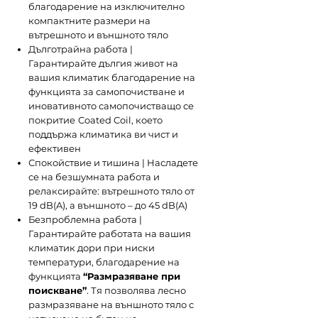
благодарение на изключително
компактните размери на
вътрешното и външното тяло
Дълготрайна работа |
Гарантирайте дългия живот на
вашия климатик благодарение на
функцията за самопочистване и
иновативното самопочистващо се
покритие
Coated Coil, което
поддържа климатика ви чист и
ефективен
Спокойствие и тишина | Насладете
се на безшумната работа и
релаксирайте: вътрешното тяло от
19 dB(A), а външното – до 45 dB(A)
Безпроблемна работа |
Гарантирайте работата на вашия
климатик дори при ниски
температури, благодарение на
функцията
“Размразяване при
поискване”
. Тя позволява лесно
размразяване на външното тяло с