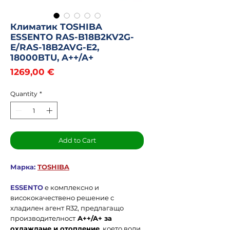
Климатик TOSHIBA
ESSENTO RAS-B18B2KV2G-
E/RAS-18B2AVG-E2,
18000BTU, A++/A+
Price
1269,00 €
Quantity
*
Add to Cart
Марка:
TOSHIBA
ESSENTO
е комплексно и
висококачествено решение с
хладилен агент R32, предлагащо
производителност
A++/A+ за
охлаждане и отопление
, което води