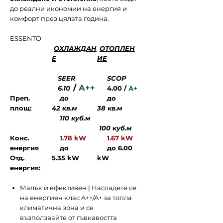
до реални икономии на енергия и
комфорт през цялата година.
ESSENTO
ОХЛАЖДАН
ОТОПЛЕН
Е
ИЕ
SEER
SCOP
/
А++
6.10
4.00 /
А+
Преп.
до
до
площ:
42 кв.м
38 кв.м
110 куб.м
100 куб.м
Конс.
1.78 kW
1.67 kW
енергия
до
до 6.00
Отд.
5.35 kW
kW
енергия:
Малък и ефективен | Насладете се
на енергиен клас A++/A+ за топла
климатична зона и се
възползвайте от гъвкавостта