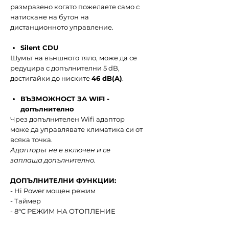
размразено когато пожелаете само с
натискане на бутон на
дистанционното управление.
Silent CDU
Шумът на външното тяло, може да се
редуцира с допълнителни 5 dB,
достигайки до ниските
46 dB(A)
.
ВЪЗМОЖНОСТ ЗА WIFI -
допълнително
Чрез допълнителен Wifi адаптор
може да управлявате климатика си от
всяка точка.
Адапторът не е включен и се
заплаща допълнително.
ДОПЪЛНИТЕЛНИ ФУНКЦИИ:
- Hi Power мощен режим
- Таймер
- 8°C РЕЖИМ НА ОТОПЛЕНИЕ