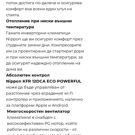
поток достига по-далече и осигурява
комфорт във всеки един ъгъл на
стаята.
Отопление при ниски външни
температури
Гамата инверторни климатици
Nippon ще ви осигурят комфорт през
студените зимни дни. Компресорите
им са проектирани да стартират дори
и при ниски външни температури, за
да осигурят надеждно отопление на
дома ви.
Абсолютен контрол
Nippon KFR 12DCA ECO POWERFUL
може да бъде управляван от
разстояние чрез вградения wi-fi
контролер и приложението, налично
за платформи Apple и Android.
Многоскоростен вентилатор
Климатикът е снабден с
високоефективен PG мотор, който
работи на различни скорости – от