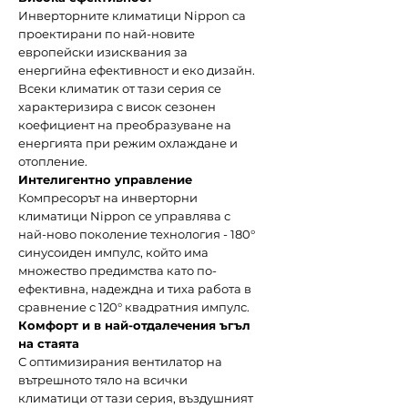
Инверторните климатици Nippon са
проектирани по най-новите
европейски изисквания за
енергийна ефективност и еко дизайн.
Всеки климатик от тази серия се
характеризира с висок сезонен
коефициент на преобразуване на
енергията при режим охлаждане и
отопление.
Интелигентно управление
Компресорът на инверторни
климатици Nippon се управлява с
най-ново поколение технология - 180°
синусоиден импулс, който има
множество предимства като по-
ефективна, надеждна и тиха работа в
сравнение с 120° квадратния импулс.
Комфорт и в най-отдалечения ъгъл
на стаята
С оптимизирания вентилатор на
вътрешното тяло на всички
климатици от тази серия, въздушният