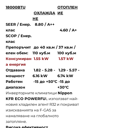
18000BTU
ОТОПЛЕН
ОХЛАЖДА
ИЕ
НЕ
SEER / Енер.
8.80 / А++
клас
4.60 / А+
SCOP / Енер.
клас
Препоръчит
до 40 кв.м /
37 кв.м /
елен обем:
110 куб.м
100 куб.м
Консумиран
1.55 kW
1.57 kW
а енергия
Отдавана
1.82 - 5.28 -
1.29 - 5.57 -
мощност
6.16 kW
6.74 kW
Работен
-15 до +50°C
-15 до
диапазон
+30°C
Инверторните климатици
Nippon
KFR ECO POWERFU
L използват най-
новия хладилен агент R32 и покриват
изискванията на F-GAS за
намаляване на глобалното
затопляне.
Висока ефективност