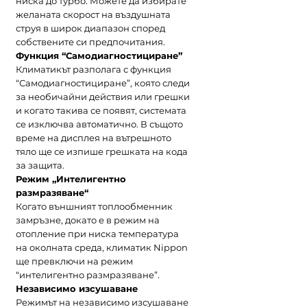
ниска до турбо. Можете да избирате
желаната скорост на въздушната
струя в широк диапазон според
собствените си предпочитания.
Функция “Самодиагностициране”
Климатикът разполага с функция
“Самодиагностициране”, която следи
за необичайни действия или грешки
и когато такива се появят, системата
се изключва автоматично. В същото
време на дисплея на вътрешното
тяло ще се изпише грешката на кода
за защита.
Режим „Интелигентно
размразяване“
Когато външният топлообменник
замръзне, докато е в режим на
отопление при ниска температура
на околната среда, климатик Nippon
ще превключи на режим
“интелигентно размразяване”.
Независимо изсушаване
Режимът на независимо изсушаване