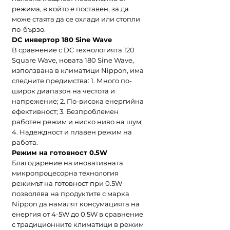
режима, в който е поставен, за да
може стаята да се охлади или стопли
по-бързо.
DC инвертор 180 Sine Wave
В сравнение с DC технологията 120
Square Wave, новата 180 Sine Wave,
използвана в климатици Nippon, има
следните предимства: 1. Много по-
широк диапазон на честота и
напрежение; 2. По-висока енергийна
ефективност; 3. Безпроблемен
работен режим и ниско ниво на шум;
4. Надеждност и плавен режим на
работа.
Режим на готовност 0.5W
Благодарение на иновативната
микропроцесорна технология
режимът на готовност при 0.5W
позволява на продуктите с марка
Nippon да намалят консумацията на
енергия от 4-5W до 0.5W в сравнение
с традиционните климатици в режим