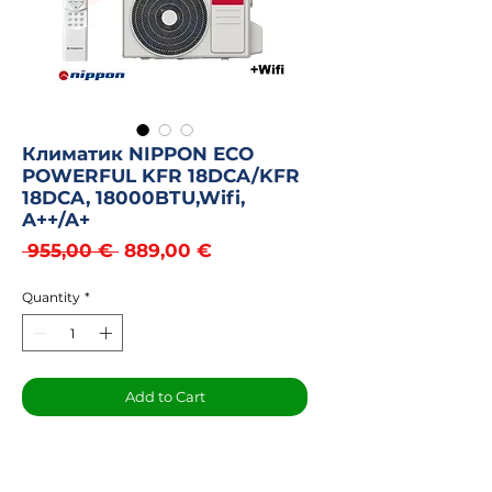
Климатик NIPPON ECO
POWERFUL KFR 18DCA/KFR
18DCA, 18000BTU,Wifi,
A++/A+
Regular
Sale
 955,00 € 
889,00 €
Price
Price
Quantity
*
Add to Cart