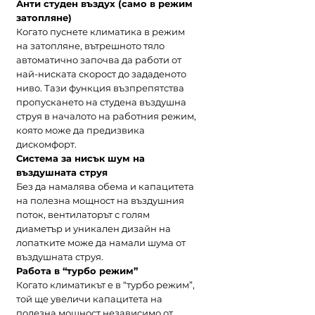
Анти студен въздух (само в режим
затопляне)
Когато пуснете климатика в режим
на затопляне, вътрешното тяло
автоматично започва да работи от
най-ниската скорост до зададеното
ниво. Тази функция възпрепятства
пропускането на студена въздушна
струя в началото на работния режим,
която може да предизвика
дискомфорт.
Система за нисък шум на
въздушната струя
Без да намалява обема и капацитета
на полезна мощност на въздушния
поток, вентилаторът с голям
диаметър и уникален дизайн на
лопатките може да намали шума от
въздушната струя.
Работа в “турбо режим”
Когато климатикът е в “турбо режим”,
той ще увеличи капацитета на
полезна мощност независимо от