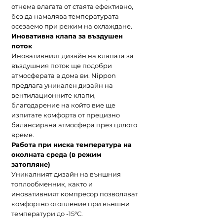
отнема влагата от стаята ефективно,
без да намалява температурата
осезаемо при режим на охлаждане.
Иновативна клапа за въздушен
поток
Иновативният дизайн на клапата за
въздушния поток ще подобри
атмосферата в дома ви. Nippon
предлага уникален дизайн на
вентилационните клапи,
благодарение на който вие ще
изпитате комфорта от прецизно
балансирана атмосфера през цялото
време.
Работа при ниска температура на
околната среда (в режим
затопляне)
Уникалният дизайн на външния
топлообменник, както и
иновативният компресор позволяват
комфортно отопление при външни
температури до -15°C.