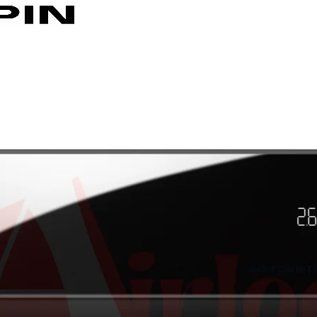
48 dB
хВхД
798 x 294 x 210
ШхВхД
645 (+57) x 540 x 275
9.0 / 24 кг
-15 до +46°C
-15 до +24°C
R32
6.35/9.52
Тайланд
36 месеца
Външно