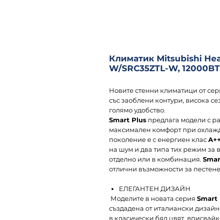
Климатик Mitsubishi He
W/SRC35ZTL-W, 12000B
Новите стенни климатици от се
със заоблени контури, висока с
голямо удобство.
Smart Plus
предлага модели с р
максимален комфорт при охлажда
поколение е с енергиен клас
A+
на шум и два типа тих режим за
отделно или в комбинация.
Smar
отлични възможности за пестене
ЕЛЕГАНТЕН ДИЗАЙН
Моделите в новата серия
Smart
създадена от италиански дизайн
в класически бял цвят, вписвай