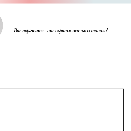
Вие поръчвате - ние вършим всичко останало!