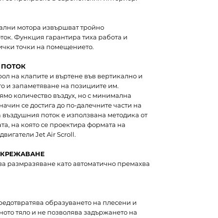
тални мотора извършват тройно
ок. Функция гарантира тиха работа и
ички точки на помещението.
Н ПОТОК
рол на клапите и въртене във вертикално и
о и запаметяване на позициите им.
лямо количество въздух, но с минимална
начин се достига до по-далечните части на
а въздушния поток е използвана методика от
та, на която се проектира формата на
игатели Jet Air Scroll.
КРЕЖАВАНЕ
за размразяване като автоматично премахва
редотвратява образуването на плесени и
ното тяло и не позволява задържането на