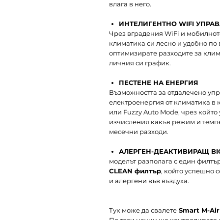
влага в него.
ИНТЕЛИГЕНТНО WIFI УПРА
Чрез вградения WiFi и мобилнот
климатика си лесно и удобно по в
оптимизирате разходите за кли
личния си график.
ПЕСТЕНЕ НА ЕНЕРГИЯ
Възможността за отдалечено уп
електроенергия от климатика в
или Fuzzy Auto Mode, чрез койт
изчисления какъв режим и темпе
месечни разходи.
АЛЕРГЕН-ДЕАКТИВИРАЩ BI
моделът разполага с един филтъ
CLEAN филтър
, който успешно 
и алергени във въздуха.
Тук може да свалете
Smart M-Air