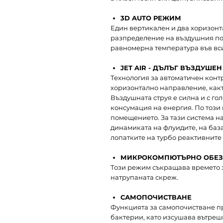
3D AUTO РЕЖИМ
Един вертикален и два хоризон
разпределение на въздушния пот
равномерна температура във вс
JET AIR - ДЪЛЪГ ВЪЗДУШЕ
Технология за автоматичен конт
хоризонтално направление, какт
Въздушната струя е силна и с го
консумация на енергия. По този 
помещението. За тази система н
динамиката на флуидите, на база
лопатките на турбо реактивните дв
МИКРОКОМПЮТЪРНО ОБЕЗ
Този режим съкращава времето 
натрупаната скреж.
САМОПОЧИСТВАНЕ
Функцията за самопочистване п
бактерии, като изсушава вътреш