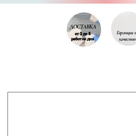
SEER
Опция за включване и изключ
Възможност за работа в реж
Сезонна ефективност при ото
SCOP
ДОСТАВКА
Енергийна ефективност при 
Гаранция з
от 3 до 5
качество
работни дни
Енергийна ефективност при
ОТОП.
Консумирана мощност в ре
ОХЛ.
Консумирана мощност в ре
ОТОП.
Отдавана мощност в режим О
Отдавана мощност в режим
ОТОП.
Ниво на шум - ВЪТРЕШНО тя