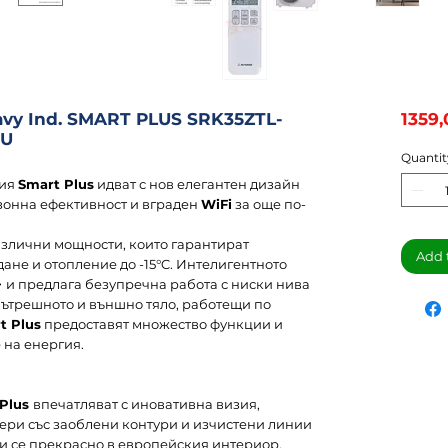
avy Ind. SMART PLUS SRK35ZTL-
1359,
TU
Quantit
рия
Smart Plus
идват с нов елегантен дизайн
езонна ефективност и вграден
WiFi
за още по-
азлични мощности, които гарантират
Add 
не и отопление до -15°C. Интелигентното
+
и предлага безупречна работа с ниски нива
 вътрешното и външно тяло, работещи по
t Plus
предоставят множество функции и
 на енергия.
 Plus
впечатляват с иновативна визия,
ери със заоблени контури и изчистени линии
ки се прекрасно в европейския интериор.