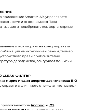
ВЛЕНИЕ
о приложение Smart M-Air, управлявате
сяко време и от всяко място. Така
матизация и подобрявате комфорта, спрямо
равление и мониторинг на консумираната
 комбинация на икономичен режим, таймер
о устройството прави приблизителни
ратура да задейства, осигуряват по-ниски
O CLEAN ФИЛТЪР
р за
мирис и един алерген-деактивиращ BIO
се справя и с влиянието с нежеланите частици
приложението за
Android
и
iOS
.