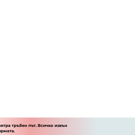
етра тръбен път. Всичко извън
ирмата.