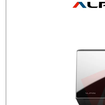
Ниво на шум - ВЪНШНО тяло
Размери - ВЪТР. тяло (в мм) Ш
Размери - ВЪНШ. тяло (в мм) 
Тегло (КГ) - ВЪТР./ВЪНШ. тяло
Работен диапазон при ОХЛ.
Работен диапазон при ОТОП.
Хладилен агент
Диаметър тръба (газ)
Произход
Гаранционен срок
Захранване