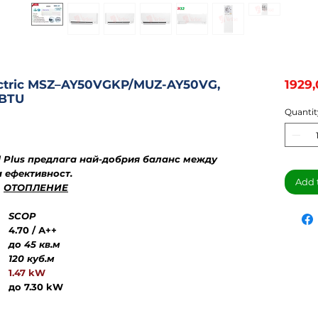
ectric MSZ–AY50VGKP/MUZ-AY50VG,
1929
0BTU
Quantit
 Plus предлага най-добрия баланс между
 ефективност.
Add 
ОТОПЛЕНИЕ
SCOP
4.70 /
А++
до 45 кв.м
120 куб.м
1.47 kW
до 7.30 kW