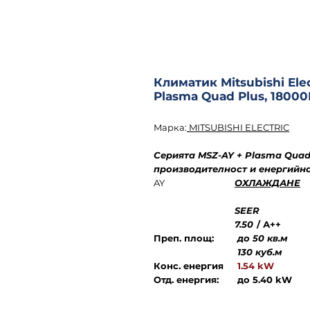
Климатик Mitsubishi El
Plasma Quad Plus, 1800
Mарка:
MITSUBISHI ELECTRIC
Серията MSZ-AY + Plasma Quad
производителност и енергийна
AY
ОХЛАЖДАНЕ
SEER
7.50
/
А++
Преп. площ:
до 50 кв.м
130 куб.м
Конс. енергия
1.54 kW
Отд. енергия:
до 5.40 kW