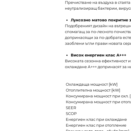
Пречистване на въздуха в стаята
неутрализиращ бактерии, вируси
Луксозно матово покритие 
Подобреният дизайн на вътрешно
спомагащ за по-лесното почиства
допринасящи за по-добрата есте
заоблени ъгли прави новата сер
Висок енергиен клас А+++
Високата сезонна ефективност и
охлаждане А+++ допринасят за н
Охлаждаща мощност [kW]
Отоплителна мощност [kW]
Консумирана мощност при охл. 
Консумирана мощност при отопл
SEER
SCOP
Енергиен клас при охлаждане
Енергиен клас при отопление