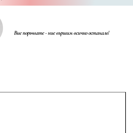
Вие поръчвате - ние вършим всичко останало!