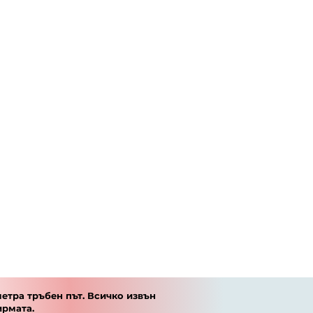
етра тръбен път. Всичко извън
ирмата.