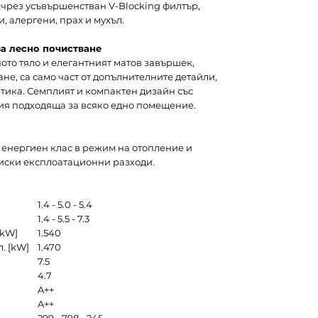
 чрез усъвършенстван V-Blocking филтър,
, алергени, прах и мухъл.
за лесно почистване
то тяло и елегантният матов завършек,
не, са само част от допълнителните детайли,
тика. Семплият и компактен дизайн със
ия подходяща за всяко едно помещение.
 енергиен клас в режим на отопление и
иски експлоатационни разходи.
1.4 - 5.0 - 5.4
1.4 - 5.5 - 7.3
[kW]
1.540
. [kW]
1.470
7.5
4.7
A++
A++