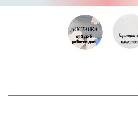
допълнителен отвор/дупка; pvc 
на захранващ кабел; етажност п
климатик; демонтаж на стъклопак
заплащат на място според
цен
ДОСТАВКА
Гаранция з
от 3 до 5
качество
работни дни