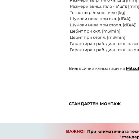
Размери вътр. тяло - в*щ*д [mm]
Размери външ. тяло - в*щ*д [mm
Тегло вътр./външ. тяло [kg]
Шумови нива при охл. [dB(A)]
Шумови нива при отопл. [dB(A)]
Дебит при охл. [m3/min]
Дебит при отопл. [m3/min]
Гарантиран раб. диапазон на охл
Гарантиран раб. диапазон на ото
Виж всички климатици на
Mitsub
СТАНДАРТЕН МОНТАЖ
При климатична техника, която 
монтаж с до 3 метра тръбен пъ
Кратко описание на "стандар
ВАЖНО!
При климатичната техн
вътрешно тяло със свързващи ги 
"станда
Всички допълнителни услуги 