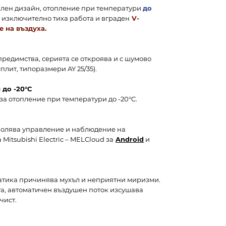
тилен дизайн, отопление при температури
до
, изключително тиха работа и вграден
V-
е на въздуха.
редимства, серията се откроява и с шумово
сплит, типоразмери AY 25/35).
 до -20°C
за отопление при температури до -20°C.
волява управление и наблюдение на
itsubishi Electric – MELCloud за
Android
и
матика причинява мухъл и неприятни миризми.
та, автоматичен въздушен поток изсушава
чист.