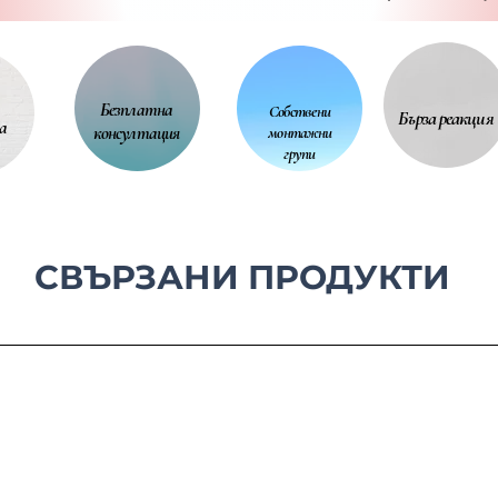
канал; кабелен канал; вкопапане; удължаване
ри липса на асансьор; демонтаж на стар
ет; разместване на мебели и т.н.
се
оразписа на фирмата
.
Безплатна
Собствени
Бърза реакция
а
консултация
монтажни
групи
СВЪРЗАНИ ПРОДУКТИ