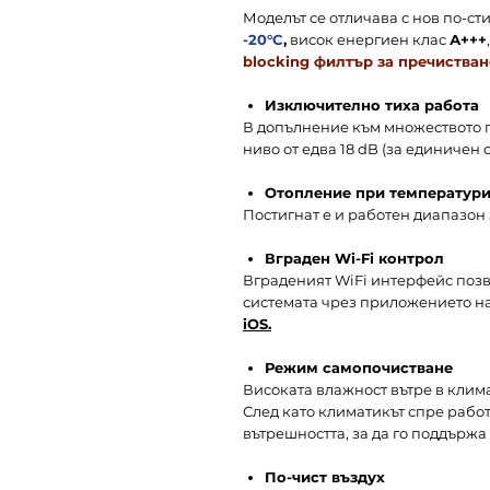
Моделът се отличава с нов по-с
-20°C
,
висок енергиен клас
А+++
blocking филтър за пречистван
Изключително тиха работа
В допълнение към множеството п
ниво от едва 18 dB (за единичен 
Отопление при температури
Постигнат е и работен диапазон 
Вграден
Wi-Fi
контрол
Вграденият WiFi интерфейс поз
системата чрез приложението на M
iOS.
Режим самопочистване
Високата влажност вътре в кли
След като климатикът спре рабо
вътрешността, за да го поддържа 
По-чист въздух