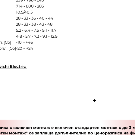
299 - 798 - 245
]
714 - 800 - 285
10.5/40.5
28 - 33 - 36 - 40 - 44
28 - 33 - 38 - 43 - 48
5.2 - 6.4 - 7.5 - 9.1 - 11.7
4.8 - 5.7 - 7.3 - 9.1 - 12.9
. [Co]
-10 ~ +46
пл. [Co]
-20 ~ +24
ishi Electric
се предлага с монтаж е включен
стандартен
т.
тен монтаж"
- монтиране на външно и
ика с включен монтаж е включен стандартен монтаж с до 3 м
3 метра тръбен път и захранващ кабел.
ртен монтаж" се заплаща допълнително по
ценоразписа
на ф
и/или материали
(допълнителен тръбен път;