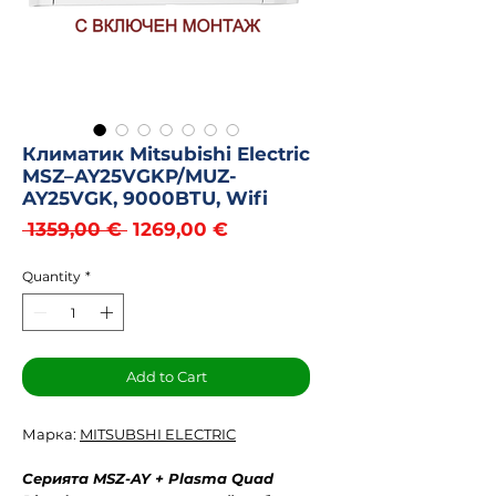
Климатик Mitsubishi Electric
MSZ–AY25VGKP/MUZ-
AY25VGK, 9000BTU, Wifi
Regular
Sale
 1359,00 € 
1269,00 €
Price
Price
Quantity
*
Add to Cart
Марка:
MITSUBSHI ELECTRIC
Серията MSZ-AY + Plasma Quad