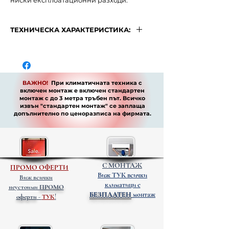
ниски експлоатационни разходи.
ТЕХНИЧЕСКА ХАРАКТЕРИСТИКА:
МОДЕЛ
MSZ-
AP25VGKP/MUZ-
AY25VG Plasma
Quad Plus
ВАЖНО!
При климатичната техника с
включен монтаж е включен стандартен
монтаж с до 3 метра тръбен път. Всичко
Мощност
9000BTU
извън "стандартен монтаж" се заплаща
допълнително по
ценоразписа
на фирмата.
Капацитет
до 20 кв.м/
при
50 куб.м
охлаждане
Капацитет
до 16 кв.м/ 40
С МОНТАЖ
ПРОМО ОФЕРТИ
при
куб.м
Виж ТУК всички
Виж всички
отопление
климатици с
неустоими
ПРОМО
БЕЗПЛАТЕН
монтаж
оферти
-
ТУК
!
Сезонен
8.70
коефицент на
охлаждане