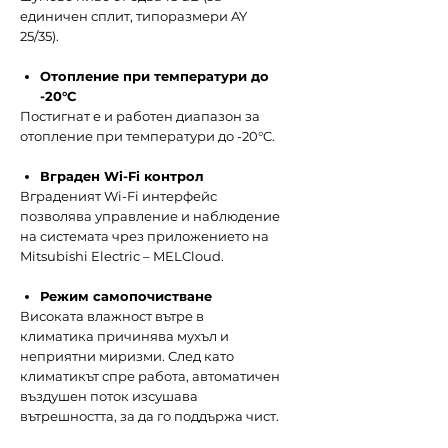
единичен сплит, типоразмери AY
25/35).
Отопление при температури до
-20°C
Постигнат е и работен диапазон за
отопление при температури до -20°C.
Вграден
Wi-Fi
контрол
Вграденият Wi-Fi интерфейс
позволява управление и наблюдение
на системата чрез приложението на
Mitsubishi Electric – MELCloud.
Режим самопочистване
Високата влажност вътре в
климатика причинява мухъл и
неприятни миризми. След като
климатикът спре работа, автоматичен
въздушен поток изсушава
вътрешността, за да го поддържа чист.