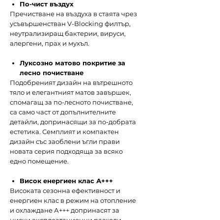
По-чист въздух
Пречистване на въздуха в стаята чрез
усъвършенстван V-Blocking филтър,
неутрализиращ бактерии, вируси,
алергени, прах и мухъл.
Луксозно матово покритие за
лесно почистване
Подобреният дизайн на вътрешното
тяло и елегантният матов завършек,
спомагащ за по-лесното почистване,
са само част от допълнителните
детайли, допринасящи за по-добрата
естетика. Семплият и компактен
дизайн със заоблени ъгли прави
новата серия подходяща за всяко
едно помещение.
Висок енергиен клас А+++
Високата сезонна ефективност и
енергиен клас в режим на отопление
и охлаждане А+++ допринасят за