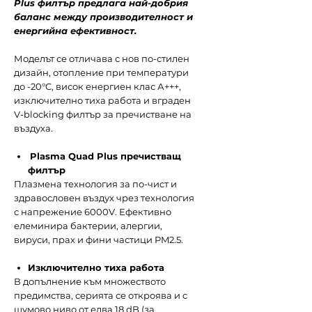
Plus филтър предлага най-добрия
баланс между производителност и
енергийна ефективност.
Моделът се отличава с нов по-стилен
дизайн, отопление при температури
до -20°C, висок енергиен клас А+++,
изключително тиха работа и вграден
V-blocking филтър за пречистване на
въздуха.
Plasma Quad Plus пречистващ
филтър
Плазмена технология за по-чист и
здравословен въздух чрез технология
с напрежение 6000V. Ефективно
елеминира бактерии, алергии,
вируси, прах и фини частици PM2.5.
Изключително тиха работа
В допълнение към множеството
предимства, серията се откроява и с
шумово ниво от едва 18 dB (за