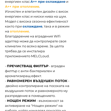
енергиен клас
A++ при охлаждане
и
А++ при отопление
.
Изчистен и елегантен дизайн с висок
енергиен клас и ниски нива на шум.
Модел с висока сезонна ефективност
както при
охлаждане
, така и в режим
на
отопление
.
Благодарение на вградения Wifi
адаптер може да контролирате своя
климатик по всяко време. За целта
трябва да се инсталира
приложението MELCLoud.
-
ПРЕЧИСТВАЩ ФИЛТЪР
- вграден
филтър с анти-бактериален и
ароматизиращ ефект.
-
РАВНОМЕРЕН ВЪЗДУШЕН ПОТОК
-
двойно контролиране на посоката на
въздушния поток и равномерното му
разпредение в помещението.
-
НОЩЕН РЕЖИМ
- възможност за
активиране на "Нощен режим" на
работа, който намалява яркостта на