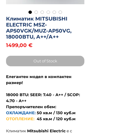
Климатик MITSUBISHI
ELECTRIC MSZ-
AP50VGK/MUZ-AP50VG,
18000BTU, А++/А++
Price
1499,00 €
Out of Stock
Елегантен модел в компактен
размер!
18000 BTU: SEER: 7.40 - A++ / SCOP:
4.70 - A++
Препоръчителен обем:
ОХЛАЖДАНЕ:
50
кв.м / 130 куб.м
ОТОПЛЕНИЕ:
45 кв.м / 120 куб.м
Климатик
Mitsubishi Electric
е с