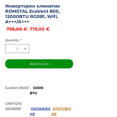
Инверторен климатик
ROMSTAL EcoVent 800,
12000BTU RG081, Wifi,
A+++/A+++
Regular
Sale
 759,00 € 
719,00 €
Price
Price
Quantity
*
Add to Cart
EcoVent 8000
12000
BTU
GWH12YE-
S6DBA1B
ОХЛАЖДА
ОТОПЛЕН
НЕ
ИЕ