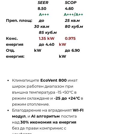
SEER
SCOP
8.50
4.60
А+++
А+++/А++
Преп. площ:
до
25 кв.м
30 кв.м
80 куб.м
85 куб.м
Конс.
1.35 kW
0.975
енергия
до 4.40
kW
Отд.
kW
до 6.90
енергия:
kW
Климатиците
EcoVent 800
имат
широк работен диапазон при
външна температура -15 +50°С в
режим охлаждане и
-25 до +24°С
в
режим отопление.
Благодарение на вграденият
WI-FI
модул
, и
AI алгоритъм
постига
над
30% икономия на енергия
без да прави компримис с