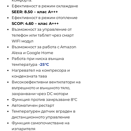
комфорта.
Ефективност в режим охлаждане
SEER: 8.50 – клас А+++
Ефективност в режим отопление
SCOP: 4.60 – клас А+++
Възможност за управление от
телефон или таблет чрез смарт
WIFI модул
Възможност за работа с Amazon
Alexa и Google Home
Работа при ниска външна
температура
-25°С
Нагревател на компресора и
кондензната тава
Високоефективни вентилатори на
вътрешното и външното тяло,
захранвани чрез DC мотори
Функция против замръзване 8°C
Aвтоматичен рестарт
Температурен датчик вграден в
дистанционното управление
Функция самопочистване на
изпарителя