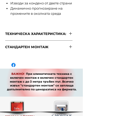
Изводи за конденз от двете страни
Динамично прогнозиране на
промените в околната среда
ТЕХНИЧЕСКА ХАРАКТЕРИСТИКА:
ТЕХНИЧЕСКА ХАРАКТЕРИСТИКА:
СТАНДАРТЕН МОНТАЖ
Power supply
"Стандартен монтаж"
ВАЖНО!
Cooling (Standard
При климатичната
Capacity
техника
conditions)
с включен монтаж е
включен стандартен монтаж с до 3
ВАЖНО!
При климатичната техника с
метра тръбен път
. Всичко извън
Capacity
kW
включен монтаж е включен стандартен
"стандартен монтаж" се заплаща
монтаж с до 3 метра тръбен път. Всичко
допълнително по ценоразписа на
извън "стандартен монтаж" се заплаща
Input
W
допълнително по
ценоразписа
на фирмата.
фирмата.
Current
A
EER
W/W
С МОНТАЖ