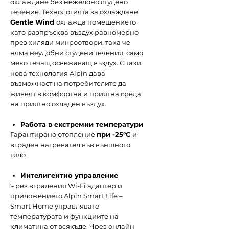
охлаждане без нежелоно студено
течение. Технологията за охлаждане
Gentle Wind
охлажда помещението
като разпръсква въздух равномерно
през хиляди микроотвори, така че
няма неудобни студени течения, само
меко течащ освежаващ въздух. С тази
нова технология Alpin дава
възможност на потребителите да
живеят в комфортна и приятна среда
на приятно охладен въздух.
Работа в екстремни температури
Гарантирано отопление
при -25°С
и
вграден нагревател във външното
тяло
Интелигентно управление
Чрез вградения Wi-Fi адаптер и
приложението Alpin Smart Life –
Smart Home управлявате
температурата и функциите на
климатика от всякъде. Чрез онлайн