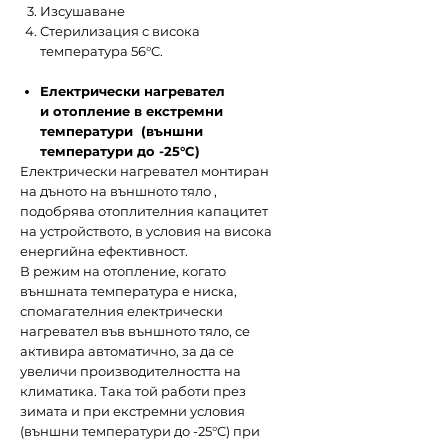
Изсушаване
Стерилизация с висока
температура 56°C.
Електрически нагревател
и отопление в екстремни
температури (външни
температури до -25°C)
Електрически нагревател монтиран
на дъното на външното тяло ,
подобрява отоплителния капацитет
на устройството, в условия на висока
енергийна ефективност.
В режим на отопление, когато
външната температура е ниска,
спомагателния електрически
нагревател във външното тяло, се
активира автоматично, за да се
увеличи производителността на
климатика. Така той работи през
зимата и при екстремни условия
(външни температури до -25°C) при