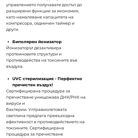
управлението получавате достъп до
разширени функции за икономия,
като намаляване капацитета на
компресора, седмичен таймер и
други.​
Биполярен йонизатор
Йонизаторът дезактивира
протеиновите структури и
противодейства на токсините във
въздуха.
UVC стерилизация - Перфектно
пречистен въздух!
Сертифицирана процедура за
пречистване унищожава ДНК/РНК на
вируси и
бактерии. Ултравиолетовата
светлина предлага превъзходна
ефективност в противодействието на
токсините. Сертифицирана
процедура за пречистване