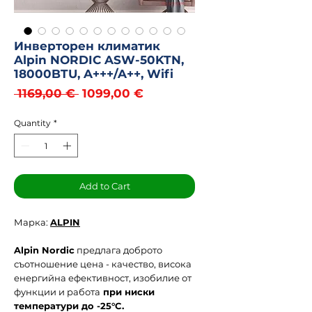
Инверторен климатик
Alpin NORDIC ASW-50KTN,
18000BTU, A+++/A++, Wifi
Regular
Sale
 1169,00 € 
1099,00 €
Price
Price
Quantity
*
Add to Cart
Марка:
ALPIN
Alpin Nordic
предлага доброто
съотношение цена - качество, висока
енергийна ефективност, изобилие от
функции и работа
при ниски
температури до -25°C.