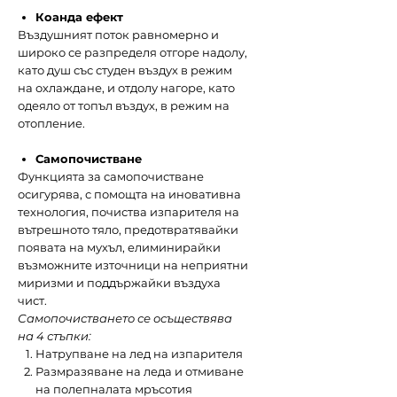
Коанда ефект
Въздушният поток равномерно и
широко се разпределя отгоре надолу,
като душ със студен въздух в режим
на охлаждане, и отдолу нагоре, като
одеяло от топъл въздух, в режим на
отопление.
Самопочистване
Функцията за самопочистване
осигурява, с помощта на иновативна
технология, почиства изпарителя на
вътрешното тяло, предотвратявайки
появата на мухъл, елиминирайки
възможните източници на неприятни
миризми и поддържайки въздуха
чист.
Самопочистването се осъществява
на 4 стъпки:
Натрупване на лед на изпарителя
Размразяване на леда и отмиване
на полепналата мръсотия