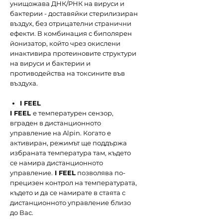
унищожава ДНК/РНК на вируси и
бактерии - доставяйки стерилизиран
въздух, без отрицателни странични
ефекти. В комбинация с биполярен
йонизатор, който чрез окислени
инактивира протеиновите структури
на вируси и бактерии и
противодейства на токсините във
въздуха.
I FEEL
I FEEL
е температурен сензор,
вграден в дистанционното
управление на Alpin. Когато е
активиран, режимът ще поддържа
избраната температура там, където
се намира дистанционното
управление.
I FEEL
позволява по-
прецизен контрол на температурата,
където и да се намирате в стаята с
дистанционното управление близо
до Вас.