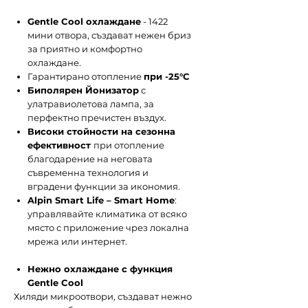
Gentle Cool охлаждане
- 1422
мини отвора, създават нежен бриз
за приятно и комфортно
охлаждане.
Гарантирано отопление
при -25°С
Биполярен Йонизатор
с
улатравиолетова лампа, за
перфектно пречистен въздух.
Високи стойности на сезонна
ефективност
при отопление
благодарение на неговата
съвременна технология и
вградени функции за икономия.
Alpin Smart Life – Smart Home
:
управлявайте климатика от всяко
място с приложение чрез локална
мрежа или интернет.
Нежно охлаждане с функция
Gentle Cool
Хиляди микроотвори, създават нежно