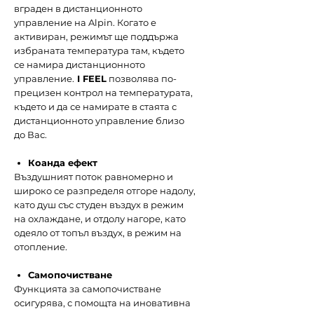
вграден в дистанционното
управление на Alpin. Когато е
активиран, режимът ще поддържа
избраната температура там, където
се намира дистанционното
управление.
I FEEL
позволява по-
прецизен контрол на температурата,
където и да се намирате в стаята с
дистанционното управление близо
до Вас.
Коанда ефект
Въздушният поток равномерно и
широко се разпределя отгоре надолу,
като душ със студен въздух в режим
на охлаждане, и отдолу нагоре, като
одеяло от топъл въздух, в режим на
отопление.
Самопочистване
Функцията за самопочистване
осигурява, с помощта на иновативна