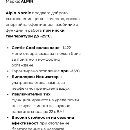
Марка:
ALPIN
Alpin Nordic
предлага доброто
съотношение цена - качество, висока
енергийна ефективност, изобилие от
функции и работа
при ниски
температури до -25°C.
Gentle Cool охлаждане
- 1422
мини отвора, създават нежен бриз
за приятно и комфортно
охлаждане.
Гарантирано отопление
при -25°С
Биполярен Йонизатор
с
улатравиолетова лампа, за
перфектно пречистен въздух.
Изключително тих
:
функционирането на уреда почти
не се чува. Нивото на звуково
налягане спада до 22 dBА !
Високи стойности на сезонна
ефективност
при отопление
благодарение на неговата