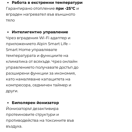
Работа в екстремни температури
Гарантирано отопление
при -25°С
и
вграден нагревател във външното
тяло
Интелигентно управление
Чрез вградения Wi-Fi адаптер и
приложението Alpin Smart Life –
Smart Home управлявате
температурата и функциите на
климатика от всякъде. Чрез онлайн
управлението получавате достъп до
разширени функции за икономия,
като намаляване капацитета на
компресора, седмичен таймер и
други.​
Биполярен йонизатор
Йонизаторът дезактивира
протеиновите структури и
противодейства на токсините във
въздуха.