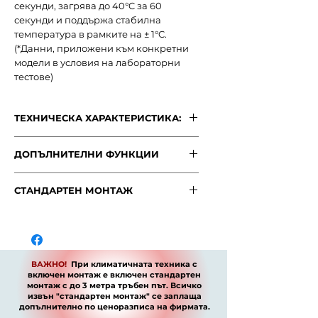
секунди, загрява до 40°C за 60
секунди и поддържа стабилна
температура в рамките на ± 1°C.
(*Данни, приложени към конкретни
модели в условия на лабораторни
тестове)
ТЕХНИЧЕСКА ХАРАКТЕРИСТИКА:
ХАРАКТЕРИСТИКА:
ДОПЪЛНИТЕЛНИ ФУНКЦИИ
МОДЕЛ
ASW-
35KTNB
Автоматично позициониране на
СТАНДАРТЕН МОНТАЖ
посоката
- Моделът е оборудват с
Мощност (BTU)
моторизирано клапи за
12000
ВАЖНО!
При климатичната
хоризонтално и вертикално
BTU
техника
с включен монтаж е
насочване на въздушния поток от
включен стандартен монтаж с до 3
дистанционното управление.
Капацитет при
до 30
метра тръбен път
. Всичко извън
Режим Sleep
- Оптимизира
ОХЛ.
кв.м / 80
ВАЖНО!
При климатичната техника с
"стандартен монтаж" се заплаща
работата по време на сън, чрез
куб.м
включен монтаж е включен стандартен
допълнително по ценоразписа на
монтаж с до 3 метра тръбен път. Всичко
автоматично регулиране на
фирмата.
извън "стандартен монтаж" се заплаща
температурната крива, за да се
Капацитет при
до 25
допълнително по
ценоразписа
на фирмата.
увеличи комфорта на
ОТОП.
кв.м / 65