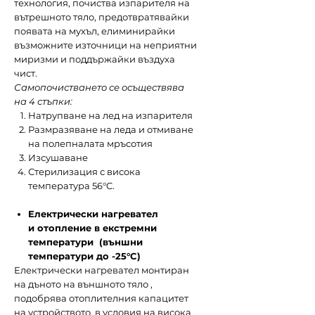
технология, почиства изпарителя на
вътрешното тяло, предотвратявайки
появата на мухъл, елиминирайки
възможните източници на неприятни
миризми и поддържайки въздуха
чист.
Самопочистването се осъществява
на 4 стъпки:
Натрупване на лед на изпарителя
Размразяване на леда и отмиване
на полепналата мръсотия
Изсушаване
Стерилизация с висока
температура 56°C.
Електрически нагревател
и отопление в екстремни
температури (външни
температури до -25°C)
Електрически нагревател монтиран
на дъното на външното тяло ,
подобрява отоплителния капацитет
на устройството, в условия на висока