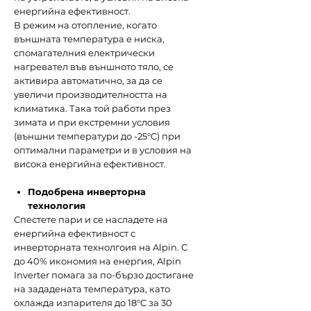
енергийна ефективност.
В режим на отопление, когато
външната температура е ниска,
спомагателния електрически
нагревател във външното тяло, се
активира автоматично, за да се
увеличи производителността на
климатика. Така той работи през
зимата и при екстремни условия
(външни температури до -25°C) при
оптимални параметри и в условия на
висока енергийна ефективност.
Подобрена инверторна
технология
Спестете пари и се насладете на
енергийна ефективност с
инверторната технолгоия на Alpin. С
до 40% икономия на енергия, Alpin
Inverter помага за по-бързо достигане
на зададената температура, като
охлажда изпарителя до 18°C за 30