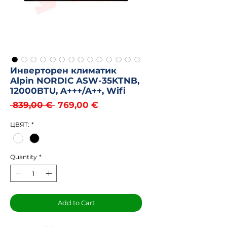
Инверторен климатик
Alpin NORDIC ASW-35KTNB,
12000BTU, A+++/A++, Wifi
Regular
Sale
 839,00 € 
769,00 €
Price
Price
ЦВЯТ:
*
Quantity
*
Add to Cart