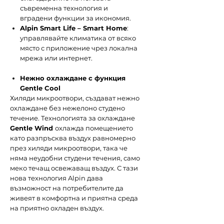
съвременна технология и
вградени функции за икономия.
Alpin Smart Life – Smart Home
:
управлявайте климатика от всяко
място с приложение чрез локална
мрежа или интернет.
Нежно охлаждане с функция
Gentle Cool
Хиляди микроотвори, създават нежно
охлаждане без нежелоно студено
течение. Технологията за охлаждане
Gentle Wind
охлажда помещението
като разпръсква въздух равномерно
през хиляди микроотвори, така че
няма неудобни студени течения, само
меко течащ освежаващ въздух. С тази
нова технология Alpin дава
възможност на потребителите да
живеят в комфортна и приятна среда
на приятно охладен въздух.