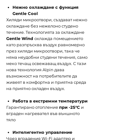
Нежно охлаждане с функция
Gentle Cool
Хиляди микроотвори, създават нежно
охлаждане без нежелоно студено
течение. Технологията за охлаждане
Gentle Wind
охлажда помещението
като разпръсква въздух равномерно
през хиляди микроотвори, така че
няма неудобни студени течения, само
меко течащ освежаващ въздух. С тази
нова технология Alpin дава
възможност на потребителите да
живеят в комфортна и приятна среда
на приятно охладен въздух.
Работа в екстремни температури
Гарантирано отопление
при -25°С
и
вграден нагревател във външното
тяло
Интелигентно управление
Чрез вградения Wi-Fi адаптер и