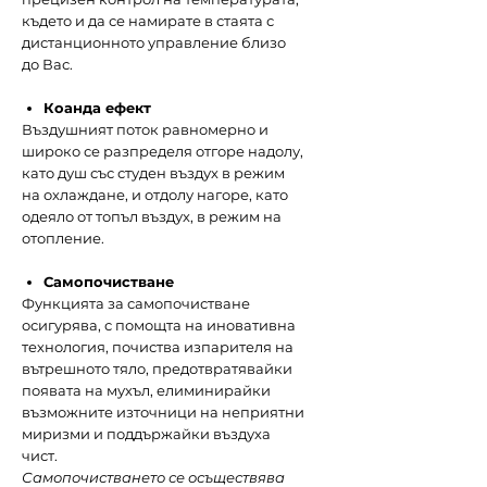
където и да се намирате в стаята с
дистанционното управление близо
до Вас.
Коанда ефект
Въздушният поток равномерно и
широко се разпределя отгоре надолу,
като душ със студен въздух в режим
на охлаждане, и отдолу нагоре, като
одеяло от топъл въздух, в режим на
отопление.
Самопочистване
Функцията за самопочистване
осигурява, с помощта на иновативна
технология, почиства изпарителя на
вътрешното тяло, предотвратявайки
появата на мухъл, елиминирайки
възможните източници на неприятни
миризми и поддържайки въздуха
чист.
Самопочистването се осъществява