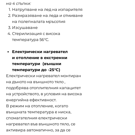
на 4 стъпки:
Натрупване на лед на изпарителя
Размразяване на леда и отмиване
на полепналата мръсотия
Изсушаване
Стерилизация с висока
температура 56°C.
Електрически нагревател
и отопление в екстремни
температури (външни
температури до -25°C)
Електрически нагревател монтиран
на дъното на външното тяло ,
подобрява отоплителния капацитет
на устройството, в условия на висока
енергийна ефективност.
В режим на отопление, когато
външната температура е ниска,
спомагателния електрически
нагревател във външното тяло, се
активира автоматично, за да се