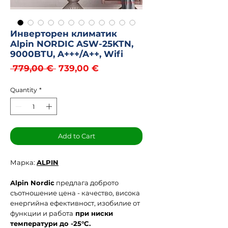
Инверторен климатик
Alpin NORDIC ASW-25KTN,
9000BTU, A+++/A++, Wifi
Regular
Sale
 779,00 € 
739,00 €
Price
Price
Quantity
*
Add to Cart
Марка:
ALPIN
Alpin Nordic
предлага доброто
съотношение цена - качество, висока
енергийна ефективност, изобилие от
функции и работа
при ниски
температури до -25°C.