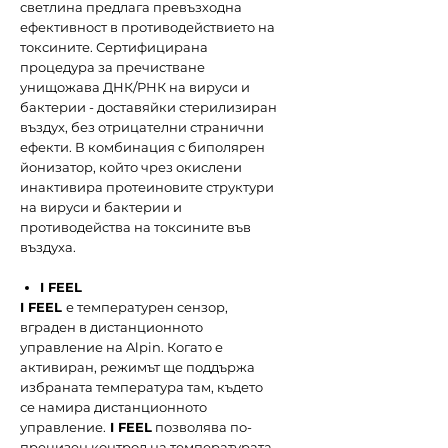
светлина предлага превъзходна
ефективност в противодействието на
токсините. Сертифицирана
процедура за пречистване
унищожава ДНК/РНК на вируси и
бактерии - доставяйки стерилизиран
въздух, без отрицателни странични
ефекти. В комбинация с биполярен
йонизатор, който чрез окислени
инактивира протеиновите структури
на вируси и бактерии и
противодейства на токсините във
въздуха.
I FEEL
I FEEL
е температурен сензор,
вграден в дистанционното
управление на Alpin. Когато е
активиран, режимът ще поддържа
избраната температура там, където
се намира дистанционното
управление.
I FEEL
позволява по-
прецизен контрол на температурата,