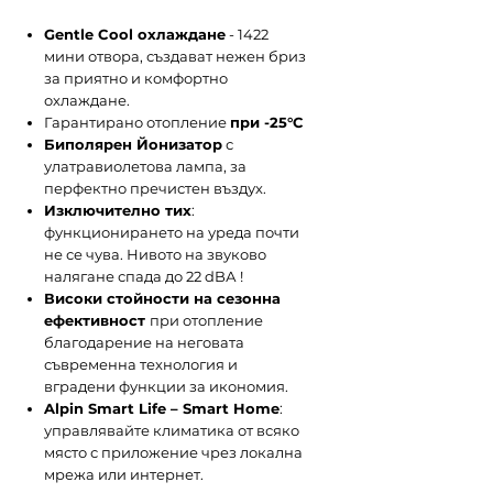
Gentle Cool охлаждане
- 1422
мини отвора, създават нежен бриз
за приятно и комфортно
охлаждане.
Гарантирано отопление
при -25°С
Биполярен Йонизатор
с
улатравиолетова лампа, за
перфектно пречистен въздух.
Изключително тих
:
функционирането на уреда почти
не се чува. Нивото на звуково
налягане спада до 22 dBА !
Високи стойности на сезонна
ефективност
при отопление
благодарение на неговата
съвременна технология и
вградени функции за икономия.
Alpin Smart Life – Smart Home
:
управлявайте климатика от всяко
място с приложение чрез локална
мрежа или интернет.