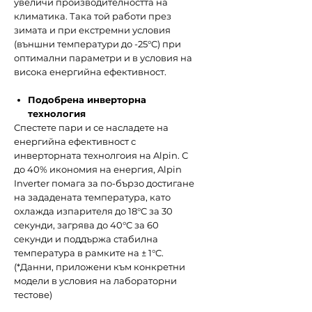
увеличи производителността на
климатика. Така той работи през
зимата и при екстремни условия
(външни температури до -25°C) при
оптимални параметри и в условия на
висока енергийна ефективност.
Подобрена инверторна
технология
Спестете пари и се насладете на
енергийна ефективност с
инверторната технолгоия на Alpin. С
до 40% икономия на енергия, Alpin
Inverter помага за по-бързо достигане
на зададената температура, като
охлажда изпарителя до 18°C за 30
секунди, загрява до 40°C за 60
секунди и поддържа стабилна
температура в рамките на ± 1°C.
(*Данни, приложени към конкретни
модели в условия на лабораторни
тестове)