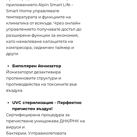
приложението Alpin Smart Life –
Smart Home управлявате
температурата и функциите на
климатика от всякъде. Чрез онлайн
управлението получавате достъп до
разширени функции за икономия,
като намаляване капацитета на
компресора, седмичен таймер и
други.​
Биполярен йонизатор
Йонизаторът дезактивира
протеиновите структури и
противодейства на токсините във
въздуха.
UVC стерилизация - Перфектно
пречистен въздух!
Сертифицирана процедура за
пречистване унищожава ДНК/РНК на
вируси и
бактерии. Ултравиолетовата