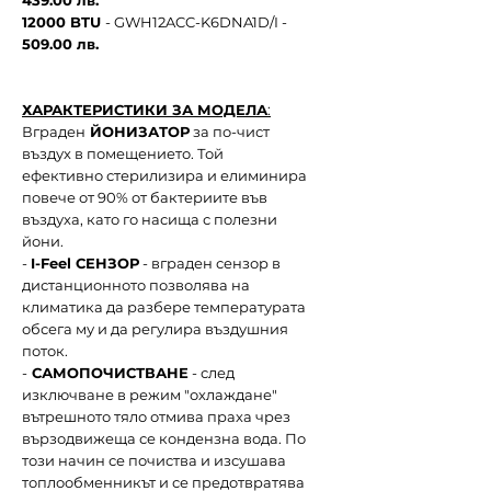
439.00 лв.
12000 BTU
- GWH12ACC-K6DNA1D/I -
509.00 лв.
ХАРАКТЕРИСТИКИ ЗА МОДЕЛА
:
Вграден
ЙОНИЗАТОР
за по-чист
въздух в помещението. Той
ефективно стерилизира и елиминира
повече от 90% от бактериите във
въздуха, като го насища с полезни
йони.
-
I-Feel СЕНЗОР
- вграден сензор в
дистанционното позволява на
климатика да разбере температурата
обсега му и да регулира въздушния
поток.
-
САМОПОЧИСТВАНЕ
- след
изключване в режим "охлаждане"
вътрешното тяло отмива праха чрез
вързодвижеща се кондензна вода. По
този начин се почиства и изсушава
топлообменникът и се предотвратява