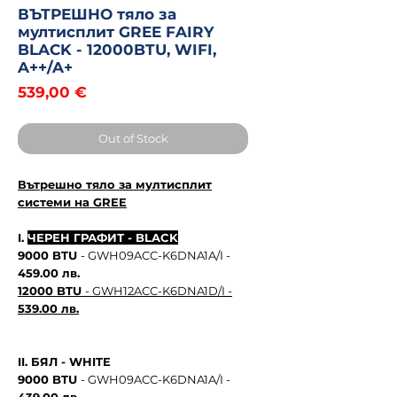
ВЪТРЕШНО тяло за
мултисплит GREE FAIRY
BLACK - 12000BTU, WIFI,
A++/A+
Price
539,00 €
Out of Stock
Вътрешно тяло за мултисплит
системи на GREE
I.
ЧЕРЕН ГРАФИТ - BLACK
9000 BTU
- GWH09ACC-K6DNA1A/I -
459.00 лв.
12000 BTU
- GWH12ACC-K6DNA1D/I -
539.00 лв.
II. БЯЛ - WHITE
9000 BTU
- GWH09ACC-K6DNA1A/I -