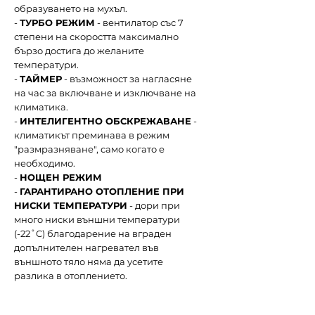
образуването на мухъл.
-
ТУРБО РЕЖИМ
- вентилатор със 7
степени на скоростта максимално
бързо достига до желаните
температури.
-
ТАЙМЕР
- възможност за нагласяне
на час за включване и изключване на
климатика.
-
ИНТЕЛИГЕНТНО ОБСКРЕЖАВАНЕ
-
климатикът преминава в режим
"размразняване", само когато е
необходимо.
-
НОЩЕН РЕЖИМ
-
ГАРАНТИРАНО ОТОПЛЕНИЕ ПРИ
НИСКИ ТЕМПЕРАТУРИ
- дори при
много ниски външни температури
(-22˚C) благодарение на вграден
допълнителен нагревател във
външното тяло няма да усетите
разлика в отоплението.