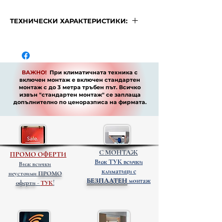
ТЕХНИЧЕСКИ ХАРАКТЕРИСТИКИ:
МОДЕЛ
GWH09ACC-
GWH12ACC-
K6DNA1A
K6DNA1D
Мощност (BTU)
ВАЖНО!
При климатичната техника с
9000
12000
включен монтаж е включен стандартен
монтаж с до 3 метра тръбен път. Всичко
Препоръчителен
до 17 кв.м /
до 27 кв.м /
извън "стандартен монтаж" се заплаща
капацитет
45 куб.м
70 куб.м
допълнително по
ценоразписа
на фирмата.
(площ)
Капацитет при
17 кв.м / 45
27 кв.м / 70
охлаждане
куб.м
куб.м
С МОНТАЖ
ПРОМО ОФЕРТИ
Капацитет при
13 кв.м / 35
25 кв.м / 65
Виж ТУК всички
Виж всички
отопление
куб.м
куб.м
климатици с
неустоими
ПРОМО
БЕЗПЛАТЕН
монтаж
оферти
-
ТУК
!
Сезонен
6.80
7.00
коефицент на
охлаждане SEER