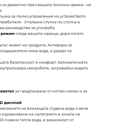
 си директно през вашата локална мрежа - не
а
ъзка за пълно управление на устройството
требителя - Упътване стъпка по стъпка в
ва ръководство за употреба
 режим
следи вашите навици, дори когато
лъг живот на продукта: Активира се
съдържателя няма вода, и уредът се
ашата безопасност и комфорт: Автоматичната
неутрализира микробите, загрявайки водата
ревател
за предпазване от котлен камък и за
CD дисплей
смесването на влизащата студена вода и вече
ез изравняване на налягането в зоната на
5% повече топла вода, в зависимост от