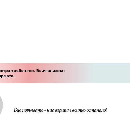
етра тръбен път. Всичко извън
ирмата.
Вие поръчвате - ние вършим всичко останало!