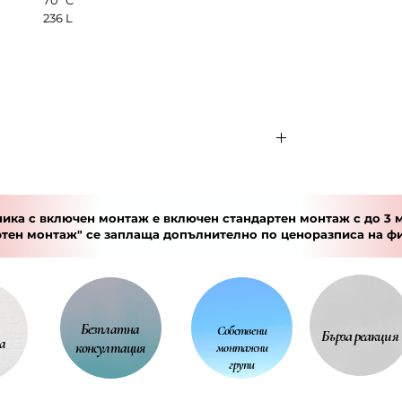
70 °C
236 L
ЕН
НОМИНА
ДИАМЕТ
ПРЕПОР
М
ЛНА
ЪР
ЪЧИТЕЛН
МОЩНОС
А
ика с включен монтаж е включен стандартен монтаж с до 3 м
Т
ЦЕНА
ртен монтаж" се заплаща допълнително по
ценоразписа
на ф
2400 W
470 mm
645.00 лв.
Безплатна
Собствени
Бърза реакция
L
2400 W
470 mm
665.00 лв.
а
консултация
монтажни
групи