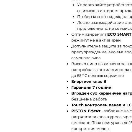
Управлявайте устройството
се изисква интернет връзк
По-бърза и по-надеждна вр
Лесно взаимодействие с по
приложението, не се изиск
Оптимизираният
ECO SMART
режимът не е активиран
Допълнителна защита за по-дъ
предупреждение, ако във водо
самоизключва
Високо ниво на хигиена за в
настройка за антилегионела 
до 65 ° C веднъж седмично
Енергиен клас B
Гаранция 7 години
Вграден сух керамичен наг
безшумна работа
Touch контролен панел и L
PISTON Ефект
- забавяне на 
нагрятата такава в уреда, чр
смесване. Това осигурява до 1
конкретния модел.