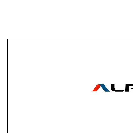
GCV 120
ModEco
120 L
47 24D
Cloud 120
C22 ECW
GCV 150
ModEco
143 L
47 24D
Cloud 150
C22 ECW