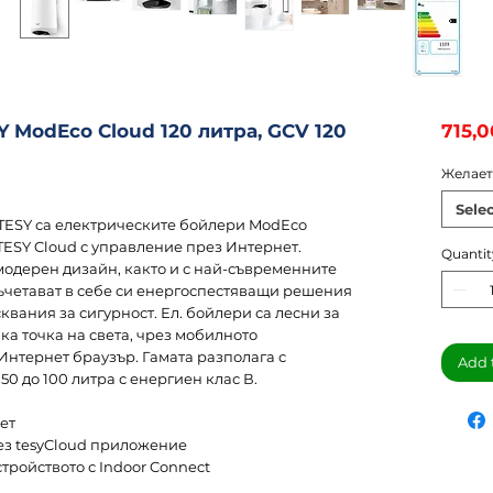
 ModEco Cloud 120 литра, GCV 120
715,0
Желает
Sele
 TESY са електрическите бойлери ModЕco
 TESY Cloud с управление през Интернет.
Quantit
 модерен дизайн, както и с най-съвременните
ъчетават в себе си енергоспестяващи решения
квания за сигурност. Ел. бойлери са лесни за
ка точка на света, чрез мобилното
Интернет браузър. Гамата разполага с
Add 
50 до 100 литра с енергиен клас В.
ет
ез tesyCloud приложение
тройството с Indoor Connect