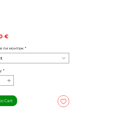
Price
0 €
е ли монтаж
*
ct
y
*
to Cart