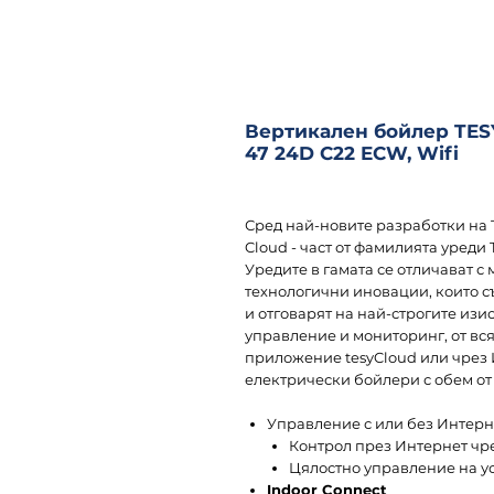
Вертикален бойлер TESY
47 24D C22 ECW, Wifi
Сред най-новите разработки на
Cloud - част от фамилията уреди
Уредите в гамата се отличават с
технологични иновации, които с
и отговарят на най-строгите изис
управление и мониторинг, от вся
приложение tesyCloud или чрез 
електрически бойлери с обем от 
Управление с или без Интерн
Контрол през Интернет чр
Цялостно управление на ус
Indoor Connect