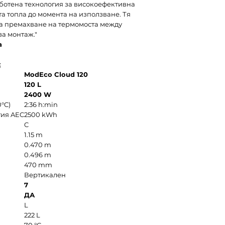
ботена технология за високоефективна
та топла до момента на използване. Тя
а премахване на термомоста между
за монтаж."
а
:
ModEco Cloud 120
120 L
2400 W
0°C)
2:36 h:min
гия AEC
2500 kWh
C
1.15 m
0.470 m
0.496 m
470 mm
Вертикален
7
ДА
L
222 L