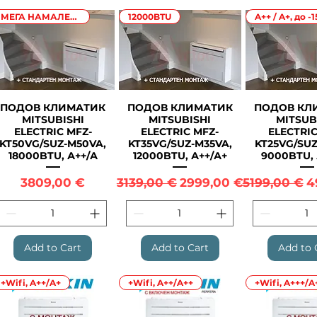
МЕГА НАМАЛЕНИЕ
12000BTU
A++ / A+, до -1
ПОДОВ КЛИМАТИК
ПОДОВ КЛИМАТИК
ПОДОВ КЛ
Quick View
Quick View
Quick 
MITSUBISHI
MITSUBISHI
MITSUB
ELECTRIC MFZ-
ELECTRIC MFZ-
ELECTRIC
KT50VG/SUZ-M50VA,
KT35VG/SUZ-M35VA,
KT25VG/SUZ
18000BTU, А++/А
12000BTU, А++/А+
9000BTU, 
Price
Regular Price
Sale Price
Regular Pri
S
3809,00 €
3139,00 €
2999,00 €
5199,00 €
4
Add to Cart
Add to Cart
Add to 
+Wifi, A++/A+
+Wifi, A++/A++
+Wifi, A+++/A