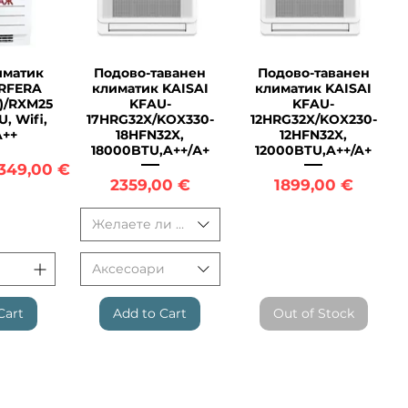
иматик
Подово-таванен
Подово-таванен
View
Quick View
Quick View
ERFERA
климатик KAISAI
климатик KAISAI
)/RXM25
KFAU-
KFAU-
, Wifi,
17HRG32X/KOX330-
12HRG32X/KOX230-
A++
18HFN32X,
12HFN32X,
18000BTU,A++/А+
12000BTU,A++/A+
ce
ale Price
349,00 €
Price
Price
2359,00 €
1899,00 €
Желаете ли монтаж
Аксесоари
Cart
Add to Cart
Out of Stock