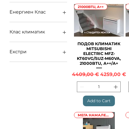
до 20 кв.м
21000BTU, A++
до 30 кв.м
Енергиен Клас
до 40 кв.м
до 45 кв.м
А++
А+
Клас климатик
A+++
Висок клас
ПОДОВ КЛИМАТИК
Quick View
MITSUBISHI
Среден клас
Екстри
ELECTRIC MFZ-
KT60VG/SUZ-M60VA,
вграден Wifi
21000BTU, А++/А+
Regular Price
Sale Price
4409,00 €
4259,00 €
Add to Cart
МЕГА НАМАЛЕНИЕ