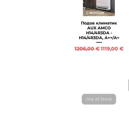
Подов климатик
Quick View
AUX AMCO
H14/4R3DA -
H14/4R3DA, А++/А+
Regular Price
Sale Price
1206,00 €
1119,00 €
Out of Stock