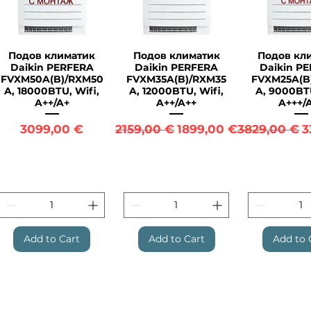
Подов климатик
Подов климатик
Подов кл
Quick View
Quick View
Quick 
Daikin PERFERA
Daikin PERFERA
Daikin P
FVXM50A(B)/RXM50
FVXM35A(B)/RXM35
FVXM25A(B
A, 18000BTU, Wifi,
A, 12000BTU, Wifi,
A, 9000BTU
A++/A+
A++/A++
A+++/
Price
Regular Price
Sale Price
Regular Pri
S
3099,00 €
2159,00 €
1899,00 €
3829,00 €
3
Add to Cart
Add to Cart
Add to 