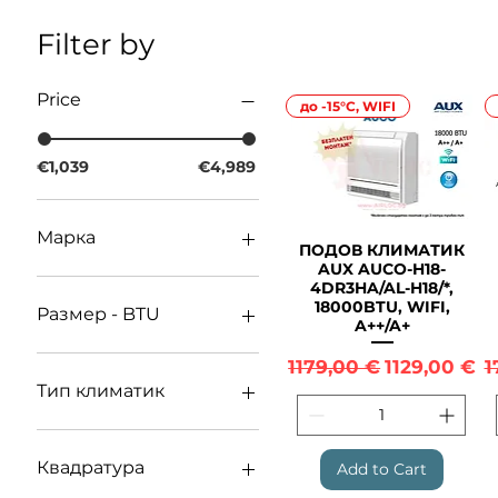
Filter by
Price
до -15°С, WIFI
€1,039
€4,989
Марка
ПОДОВ КЛИМАТИК
Quick View
AUX AUCO-H18-
Kaisai
4DR3HA/AL-H18/*,
18000BTU, WIFI,
Daikin
Размер - BTU
A++/A+
9000 BTU
Regular Price
Sale Price
R
1179,00 €
1129,00 €
1
12000 BTU
Тип климатик
18000 BTU
Подово-таванен
климатик
Квадратура
Add to Cart
Таванен климатик