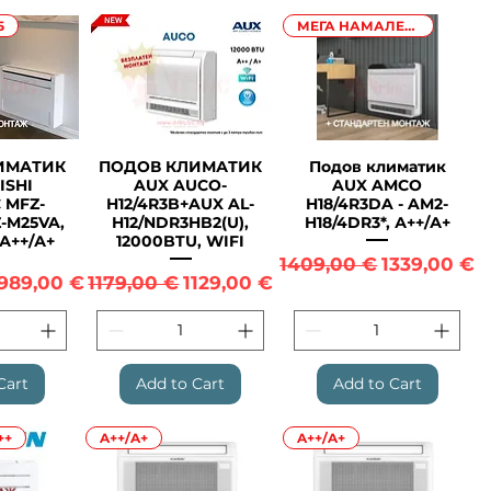
5
МЕГА НАМАЛЕНИЕ
ИМАТИК
ПОДОВ КЛИМАТИК
Подов климатик
View
Quick View
Quick View
ISHI
AUX AUCO-
AUX AMCO
 MFZ-
H12/4R3B+AUX AL-
H18/4R3DA - AM2-
-M25VA,
H12/NDR3HB2(U),
H18/4DR3*, А++/А+
А++/А+
12000BTU, WIFI
Regular Price
Sale Price
1409,00 €
1339,00 €
ce
ale Price
Regular Price
Sale Price
989,00 €
1179,00 €
1129,00 €
Cart
Add to Cart
Add to Cart
++
A++/A+
A++/A+