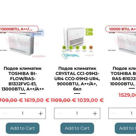
13000BTU, A++/A++
Подов климатик
Подов климатик
Подов кл
Quick View
Quick View
Quick 
TOSHIBA BI-
CRYSTAL CCI-09H2-
TOSHIBA B
FLOW/RAS-
UR4 CCO-09H2-UR4,
RAS-B10J2
B13J2FVG-E1,
9000BTU, A++/A+,
10000BTU, 
13000BTU, A++/A++
бял
Price
1529,0
egular Price
Sale Price
Regular Price
Sale Price
709,00 €
1619,00 €
1109,00 €
1039,00 €
Add to Cart
Add to Cart
Add to 