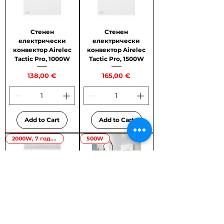
Стенен
Стенен
електрически
електрически
конвектор Airelec
конвектор Airelec
Tactic Pro, 1000W
Tactic Pro, 1500W
Price
Price
138,00 €
165,00 €
Add to Cart
Add to Cart
2000W, 7 год. гаранция
500W
Стенен
Електрическа лира
електрически
Atlantic Adelis
конвектор Airelec
Digital 500W
Tactic Pro, 2000W